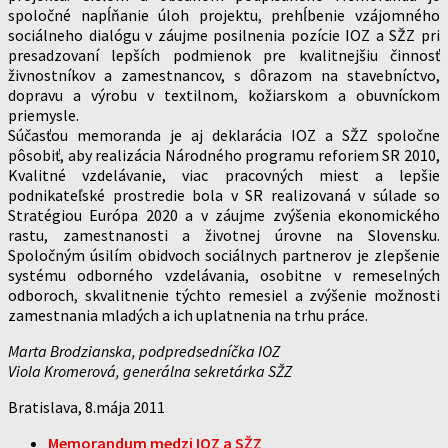
spoločné napĺňanie úloh projektu, prehĺbenie vzájomného
sociálneho dialógu v záujme posilnenia pozície IOZ a SŽZ pri
presadzovaní lepších podmienok pre kvalitnejšiu činnosť
živnostníkov a zamestnancov, s dôrazom na stavebníctvo,
dopravu a výrobu v textilnom, kožiarskom a obuvníckom
priemysle.
Súčasťou memoranda je aj deklarácia IOZ a SŽZ spoločne
pôsobiť, aby realizácia Národného programu reforiem SR 2010,
Kvalitné vzdelávanie, viac pracovných miest a lepšie
podnikateľské prostredie bola v SR realizovaná v súlade so
Stratégiou Európa 2020 a v záujme zvýšenia ekonomického
rastu, zamestnanosti a životnej úrovne na Slovensku.
Spoločným úsilím obidvoch sociálnych partnerov je zlepšenie
systému odborného vzdelávania, osobitne v remeselných
odboroch, skvalitnenie týchto remesiel a zvýšenie možnosti
zamestnania mladých a ich uplatnenia na trhu práce.
Marta Brodzianska, podpredsedníčka IOZ
Viola Kromerová, generálna sekretárka SŽZ
Bratislava, 8.mája 2011
Memorandum medzi IOZ a SŽZ