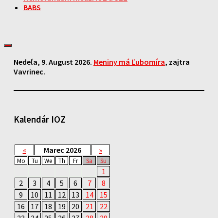
BABS
Nedeľa
, 9. August 2026.
Meniny má
Ľubomíra
, zajtra
Vavrinec
.
Kalendár IOZ
«
Marec 2026
»
Mo
Tu
We
Th
Fr
Sa
Su
1
2
3
4
5
6
7
8
9
10
11
12
13
14
15
16
17
18
19
20
21
22