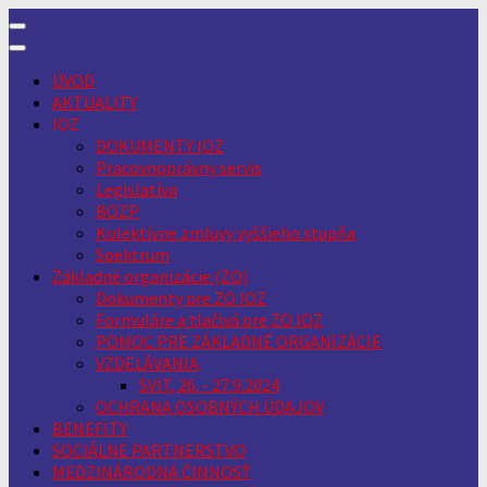
Skip
to
content
ÚVOD
AKTUALITY
IOZ
DOKUMENTY IOZ
Pracovnoprávny servis
Legislatíva
BOZP
Kolektívne zmluvy vyššieho stupňa
Spektrum
Základné organizácie (ZO)
Dokumenty pre ZO IOZ
Formuláre a tlačivá pre ZO IOZ
POMOC PRE ZÁKLADNÉ ORGANIZÁCIE
VZDELÁVANIA
SVIT, 26. - 27.9.2024
OCHRANA OSOBNÝCH ÚDAJOV
BENEFITY
SOCIÁLNE PARTNERSTVO
MEDZINÁRODNÁ ČINNOSŤ