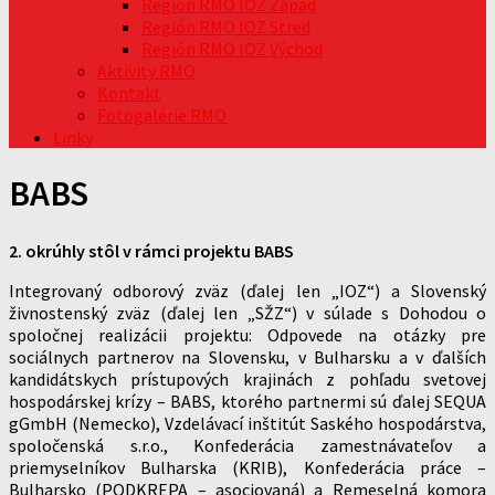
Región RMO IOZ Západ
Región RMO IOZ Stred
Región RMO IOZ Východ
Aktivity RMO
Kontakt
Fotogalérie RMO
Linky
BABS
2. okrúhly stôl v rámci projektu BABS
Integrovaný odborový zväz (ďalej len „IOZ“) a Slovenský
živnostenský zväz (ďalej len „SŽZ“) v súlade s Dohodou o
spoločnej realizácii projektu: Odpovede na otázky pre
sociálnych partnerov na Slovensku, v Bulharsku a v ďalších
kandidátskych prístupových krajinách z pohľadu svetovej
hospodárskej krízy – BABS, ktorého partnermi sú ďalej SEQUA
gGmbH (Nemecko), Vzdelávací inštitút Saského hospodárstva,
spoločenská s.r.o., Konfederácia zamestnávateľov a
priemyselníkov Bulharska (KRIB), Konfederácia práce –
Bulharsko (PODKREPA – asociovaná) a Remeselná komora