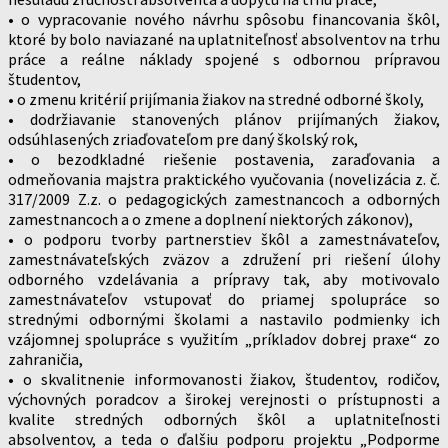
• o vypracovanie nového návrhu spôsobu financovania škôl,
ktoré by bolo naviazané na uplatniteľnosť absolventov na trhu
práce a reálne náklady spojené s odbornou prípravou
študentov,
• o zmenu kritérií prijímania žiakov na stredné odborné školy,
• dodržiavanie stanovených plánov prijímaných žiakov,
odsúhlasených zriaďovateľom pre daný školský rok,
• o bezodkladné riešenie postavenia, zaraďovania a
odmeňovania majstra praktického vyučovania (novelizácia z. č.
317/2009 Z.z. o pedagogických zamestnancoch a odborných
zamestnancoch a o zmene a doplnení niektorých zákonov),
• o podporu tvorby partnerstiev škôl a zamestnávateľov,
zamestnávateľských zväzov a združení pri riešení úlohy
odborného vzdelávania a prípravy tak, aby motivovalo
zamestnávateľov vstupovať do priamej spolupráce so
strednými odbornými školami a nastavilo podmienky ich
vzájomnej spolupráce s využitím „príkladov dobrej praxe“ zo
zahraničia,
• o skvalitnenie informovanosti žiakov, študentov, rodičov,
výchovných poradcov a širokej verejnosti o prístupnosti a
kvalite stredných odborných škôl a uplatniteľnosti
absolventov, a teda o ďalšiu podporu projektu „Podporme