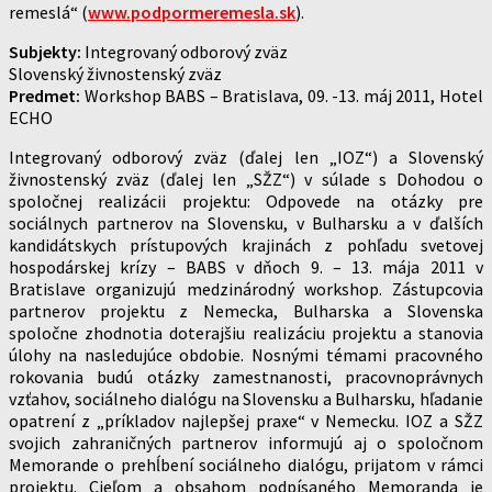
remeslá“ (
www.podpormeremesla.sk
).
Subjekty:
Integrovaný odborový zväz
Slovenský živnostenský zväz
Predmet:
Workshop BABS – Bratislava, 09. -13. máj 2011, Hotel
ECHO
Integrovaný odborový zväz (ďalej len „IOZ“) a Slovenský
živnostenský zväz (ďalej len „SŽZ“) v súlade s Dohodou o
spoločnej realizácii projektu: Odpovede na otázky pre
sociálnych partnerov na Slovensku, v Bulharsku a v ďalších
kandidátskych prístupových krajinách z pohľadu svetovej
hospodárskej krízy – BABS v dňoch 9. – 13. mája 2011 v
Bratislave organizujú medzinárodný workshop. Zástupcovia
partnerov projektu z Nemecka, Bulharska a Slovenska
spoločne zhodnotia doterajšiu realizáciu projektu a stanovia
úlohy na nasledujúce obdobie. Nosnými témami pracovného
rokovania budú otázky zamestnanosti, pracovnoprávnych
vzťahov, sociálneho dialógu na Slovensku a Bulharsku, hľadanie
opatrení z „príkladov najlepšej praxe“ v Nemecku. IOZ a SŽZ
svojich zahraničných partnerov informujú aj o spoločnom
Memorande o prehĺbení sociálneho dialógu, prijatom v rámci
projektu. Cieľom a obsahom podpísaného Memoranda je