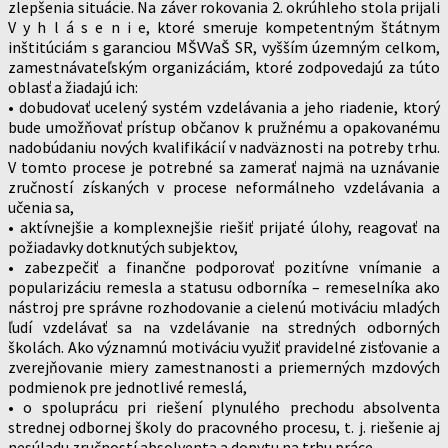
zlepšenia situácie. Na záver rokovania 2. okrúhleho stola prijali
V y h l á s e n i e, ktoré smeruje kompetentným štátnym
inštitúciám s garanciou MŠVVaŠ SR, vyšším územným celkom,
zamestnávateľským organizáciám, ktoré zodpovedajú za túto
oblasť a žiadajú ich:
• dobudovať ucelený systém vzdelávania a jeho riadenie, ktorý
bude umožňovať prístup občanov k pružnému a opakovanému
nadobúdaniu nových kvalifikácií v nadväznosti na potreby trhu.
V tomto procese je potrebné sa zamerať najmä na uznávanie
zručností získaných v procese neformálneho vzdelávania a
učenia sa,
• aktívnejšie a komplexnejšie riešiť prijaté úlohy, reagovať na
požiadavky dotknutých subjektov,
• zabezpečiť a finančne podporovať pozitívne vnímanie a
popularizáciu remesla a statusu odborníka – remeselníka ako
nástroj pre správne rozhodovanie a cielenú motiváciu mladých
ľudí vzdelávať sa na vzdelávanie na stredných odborných
školách. Ako významnú motiváciu využiť pravidelné zisťovanie a
zverejňovanie miery zamestnanosti a priemerných mzdových
podmienok pre jednotlivé remeslá,
• o spoluprácu pri riešení plynulého prechodu absolventa
strednej odbornej školy do pracovného procesu, t. j. riešenie aj
nesúladu zručností absolventa a dopytu na trhu práce,