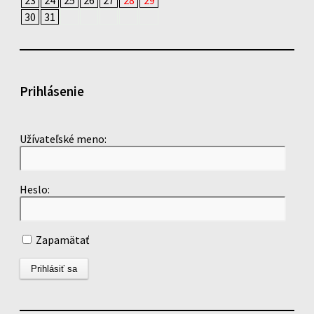
23
24
25
26
27
28
29
30
31
Prihlásenie
Užívateľské meno:
Heslo:
Zapamätať