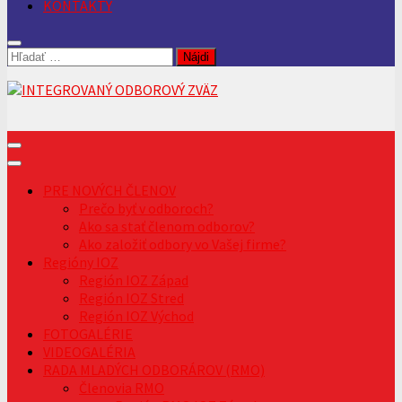
KONTAKTY
Hľadať:
PRE NOVÝCH ČLENOV
Prečo byť v odboroch?
Ako sa stať členom odborov?
Ako založiť odbory vo Vašej firme?
Regióny IOZ
Región IOZ Západ
Región IOZ Stred
Región IOZ Východ
FOTOGALÉRIE
VIDEOGALÉRIA
RADA MLADÝCH ODBORÁROV (RMO)
Členovia RMO