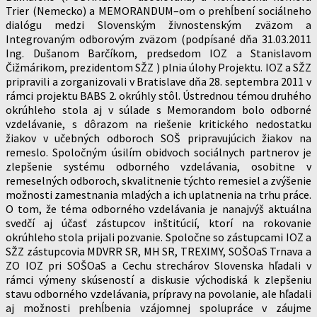
Trier (Nemecko) a MEMORANDUM–om o prehĺbení sociálneho
dialógu medzi Slovenským živnostenským zväzom a
Integrovaným odborovým zväzom (podpísané dňa 31.03.2011
Ing. Dušanom Barčíkom, predsedom IOZ a Stanislavom
Čižmárikom, prezidentom SŽZ ) plnia úlohy Projektu. IOZ a SŽZ
pripravili a zorganizovali v Bratislave dňa 28. septembra 2011 v
rámci projektu BABS 2. okrúhly stôl. Ústrednou témou druhého
okrúhleho stola aj v súlade s Memorandom bolo odborné
vzdelávanie, s dôrazom na riešenie kritického nedostatku
žiakov v učebných odboroch SOŠ pripravujúcich žiakov na
remeslo. Spoločným úsilím obidvoch sociálnych partnerov je
zlepšenie systému odborného vzdelávania, osobitne v
remeselných odboroch, skvalitnenie týchto remesiel a zvýšenie
možnosti zamestnania mladých a ich uplatnenia na trhu práce.
O tom, že téma odborného vzdelávania je nanajvýš aktuálna
svedčí aj účasť zástupcov inštitúcií, ktorí na rokovanie
okrúhleho stola prijali pozvanie. Spoločne so zástupcami IOZ a
SŽZ zástupcovia MDVRR SR, MH SR, TREXIMY, SOŠOaS Trnava a
ZO IOZ pri SOŠOaS a Cechu strechárov Slovenska hľadali v
rámci výmeny skúseností a diskusie východiská k zlepšeniu
stavu odborného vzdelávania, prípravy na povolanie, ale hľadali
aj možnosti prehĺbenia vzájomnej spolupráce v záujme