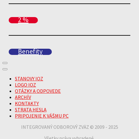
2 %
Benefity
STANOVY IOZ
LOGO IOZ
OTÁZKY A ODPOVEDE
ARCHÍV
KONTAKTY
STRATA HESLA
PRIPOJENIE K VÁŠMU PC
INTEGROVANÝ ODBOROVÝ ZVÄZ © 2009 - 2025
Všetky práva vyhradené.