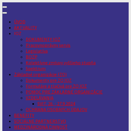
Skip
to
content
ÚVOD
AKTUALITY
IOZ
DOKUMENTY IOZ
Pracovnoprávny servis
Legislatíva
BOZP
Kolektívne zmluvy vyššieho stupňa
Spektrum
Základné organizácie (ZO)
Dokumenty pre ZO IOZ
Formuláre a tlačivá pre ZO IOZ
POMOC PRE ZÁKLADNÉ ORGANIZÁCIE
VZDELÁVANIA
SVIT, 26. - 27.9.2024
OCHRANA OSOBNÝCH ÚDAJOV
BENEFITY
SOCIÁLNE PARTNERSTVO
MEDZINÁRODNÁ ČINNOSŤ