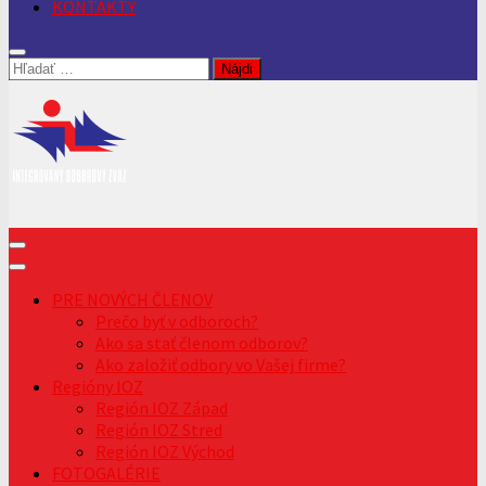
KONTAKTY
Hľadať:
PRE NOVÝCH ČLENOV
Prečo byť v odboroch?
Ako sa stať členom odborov?
Ako založiť odbory vo Vašej firme?
Regióny IOZ
Región IOZ Západ
Región IOZ Stred
Región IOZ Východ
FOTOGALÉRIE