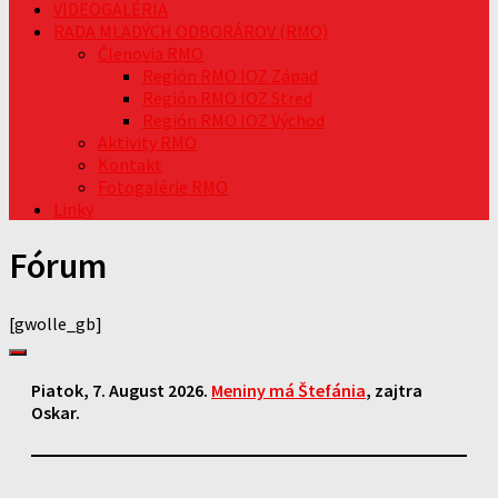
VIDEOGALÉRIA
RADA MLADÝCH ODBORÁROV (RMO)
Členovia RMO
Región RMO IOZ Západ
Región RMO IOZ Stred
Región RMO IOZ Východ
Aktivity RMO
Kontakt
Fotogalérie RMO
Linky
Fórum
[gwolle_gb]
Piatok
, 7. August 2026.
Meniny má
Štefánia
, zajtra
Oskar
.