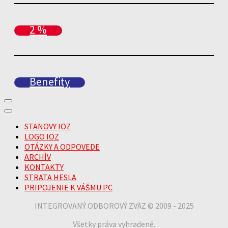
2 %
Benefity
STANOVY IOZ
LOGO IOZ
OTÁZKY A ODPOVEDE
ARCHÍV
KONTAKTY
STRATA HESLA
PRIPOJENIE K VÁŠMU PC
INTEGROVANÝ ODBOROVÝ ZVÄZ © 2009 - 2025
Všetky práva vyhradené.