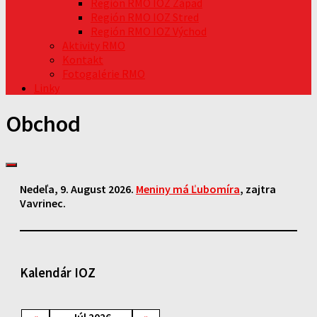
Región RMO IOZ Západ
Región RMO IOZ Stred
Región RMO IOZ Východ
Aktivity RMO
Kontakt
Fotogalérie RMO
Linky
Obchod
Nedeľa
, 9. August 2026.
Meniny má
Ľubomíra
, zajtra
Vavrinec
.
Kalendár IOZ