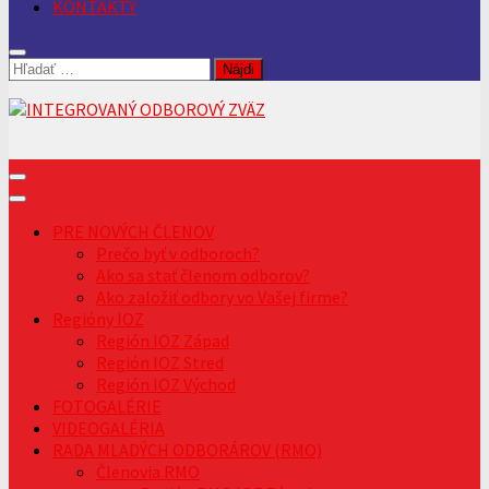
KONTAKTY
Hľadať:
PRE NOVÝCH ČLENOV
Prečo byť v odboroch?
Ako sa stať členom odborov?
Ako založiť odbory vo Vašej firme?
Regióny IOZ
Región IOZ Západ
Región IOZ Stred
Región IOZ Východ
FOTOGALÉRIE
VIDEOGALÉRIA
RADA MLADÝCH ODBORÁROV (RMO)
Členovia RMO