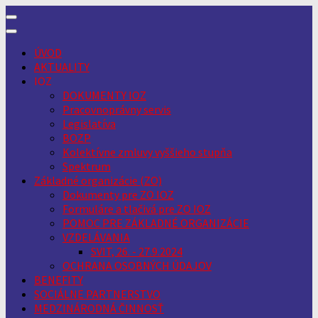
Skip
to
content
ÚVOD
AKTUALITY
IOZ
DOKUMENTY IOZ
Pracovnoprávny servis
Legislatíva
BOZP
Kolektívne zmluvy vyššieho stupňa
Spektrum
Základné organizácie (ZO)
Dokumenty pre ZO IOZ
Formuláre a tlačivá pre ZO IOZ
POMOC PRE ZÁKLADNÉ ORGANIZÁCIE
VZDELÁVANIA
SVIT, 26. - 27.9.2024
OCHRANA OSOBNÝCH ÚDAJOV
BENEFITY
SOCIÁLNE PARTNERSTVO
MEDZINÁRODNÁ ČINNOSŤ