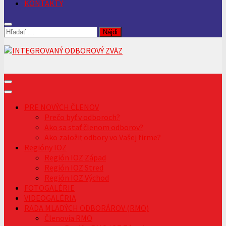
KONTAKTY
Hľadať:
PRE NOVÝCH ČLENOV
Prečo byť v odboroch?
Ako sa stať členom odborov?
Ako založiť odbory vo Vašej firme?
Regióny IOZ
Región IOZ Západ
Región IOZ Stred
Región IOZ Východ
FOTOGALÉRIE
VIDEOGALÉRIA
RADA MLADÝCH ODBORÁROV (RMO)
Členovia RMO