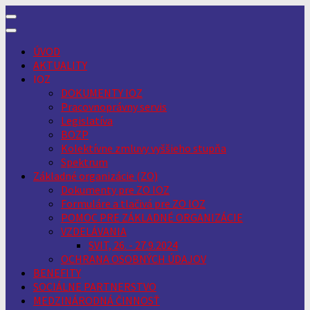
Skip
to
content
ÚVOD
AKTUALITY
IOZ
DOKUMENTY IOZ
Pracovnoprávny servis
Legislatíva
BOZP
Kolektívne zmluvy vyššieho stupňa
Spektrum
Základné organizácie (ZO)
Dokumenty pre ZO IOZ
Formuláre a tlačivá pre ZO IOZ
POMOC PRE ZÁKLADNÉ ORGANIZÁCIE
VZDELÁVANIA
SVIT, 26. - 27.9.2024
OCHRANA OSOBNÝCH ÚDAJOV
BENEFITY
SOCIÁLNE PARTNERSTVO
MEDZINÁRODNÁ ČINNOSŤ