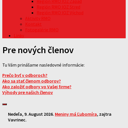
Región RMO IOZ Západ
Región RMO IOZ Stred
Región RMO IOZ Východ
Aktivity RMO
Kontakt
Fotogalérie RMO
Linky
Pre nových členov
Tu Vám prinášame nasledovné informácie:
Prečo byť v odboroch?
Ako sa stať členom odborov?
Ako založiť odbory vo Vašej firme?
Výhody pre našich členov
Nedeľa
, 9. August 2026.
Meniny má
Ľubomíra
, zajtra
Vavrinec
.