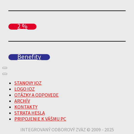
2 %
Benefity
STANOVY IOZ
LOGO IOZ
OTÁZKY A ODPOVEDE
ARCHÍV
KONTAKTY
STRATA HESLA
PRIPOJENIE K VÁŠMU PC
INTEGROVANÝ ODBOROVÝ ZVÄZ © 2009 - 2025