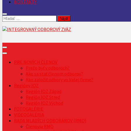
KONTAKTY
Hľadať:
PRE NOVÝCH ČLENOV
Prečo byť v odboroch?
Ako sa stať členom odborov?
Ako založiť odbory vo Vašej firme?
Regióny IOZ
Región IOZ Západ
Región IOZ Stred
Región IOZ Východ
FOTOGALÉRIE
VIDEOGALÉRIA
RADA MLADÝCH ODBORÁROV (RMO)
Členovia RMO