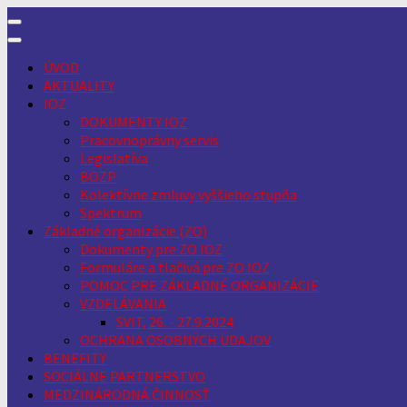
Skip
to
content
ÚVOD
AKTUALITY
IOZ
DOKUMENTY IOZ
Pracovnoprávny servis
Legislatíva
BOZP
Kolektívne zmluvy vyššieho stupňa
Spektrum
Základné organizácie (ZO)
Dokumenty pre ZO IOZ
Formuláre a tlačivá pre ZO IOZ
POMOC PRE ZÁKLADNÉ ORGANIZÁCIE
VZDELÁVANIA
SVIT, 26. - 27.9.2024
OCHRANA OSOBNÝCH ÚDAJOV
BENEFITY
SOCIÁLNE PARTNERSTVO
MEDZINÁRODNÁ ČINNOSŤ