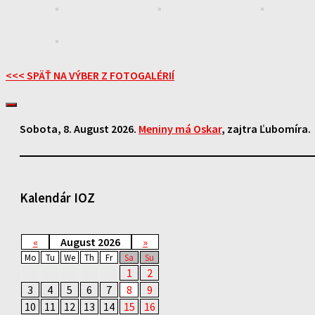
<<< SPÄŤ NA VÝBER Z FOTOGALÉRIÍ
Sobota
, 8. August 2026.
Meniny má
Oskar
, zajtra
Ľubomíra
.
Kalendár IOZ
«
August 2026
»
Mo
Tu
We
Th
Fr
Sa
Su
1
2
3
4
5
6
7
8
9
10
11
12
13
14
15
16