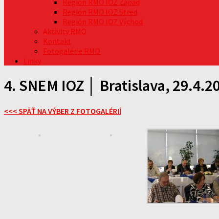
Región RMO IOZ Západ
Región RMO IOZ Stred
Región RMO IOZ Východ
Aktivity RMO
Kontakt
Fotogalérie RMO
Linky
4. SNEM IOZ │ Bratislava, 29.4.2
<<< SPÄŤ NA VÝBER Z FOTOGALÉRIÍ