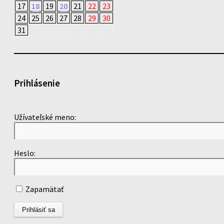
17
18
19
20
21
22
23
24
25
26
27
28
29
30
31
Prihlásenie
Užívateľské meno:
Heslo:
Zapamätať