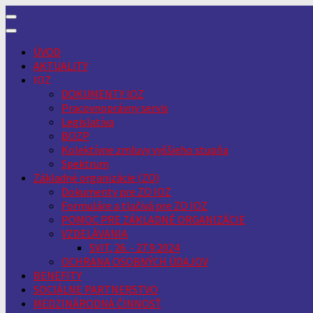
Skip
to
content
ÚVOD
AKTUALITY
IOZ
DOKUMENTY IOZ
Pracovnoprávny servis
Legislatíva
BOZP
Kolektívne zmluvy vyššieho stupňa
Spektrum
Základné organizácie (ZO)
Dokumenty pre ZO IOZ
Formuláre a tlačivá pre ZO IOZ
POMOC PRE ZÁKLADNÉ ORGANIZÁCIE
VZDELÁVANIA
SVIT, 26. - 27.9.2024
OCHRANA OSOBNÝCH ÚDAJOV
BENEFITY
SOCIÁLNE PARTNERSTVO
MEDZINÁRODNÁ ČINNOSŤ