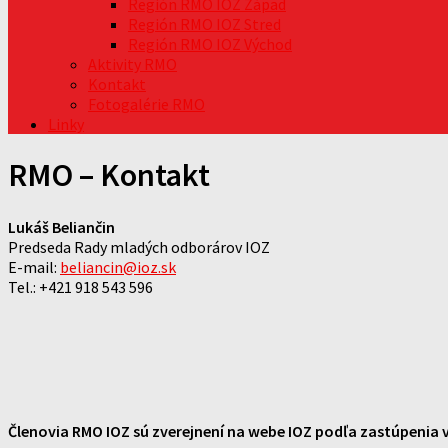
Región RMO IOZ Západ
Región RMO IOZ Stred
Región RMO IOZ Východ
Aktivity RMO
Kontakt
Fotogalérie RMO
Linky
RMO – Kontakt
Lukáš Beliančin
Predseda Rady mladých odborárov IOZ
E-mail:
beliancin@ioz.sk
Tel.: +421 918 543 596
Členovia RMO IOZ sú zverejnení na webe IOZ podľa zastúpenia v