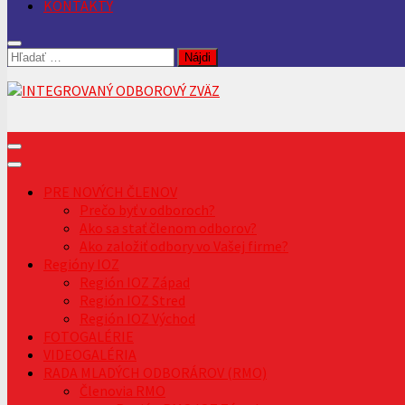
KONTAKTY
Hľadať:
PRE NOVÝCH ČLENOV
Prečo byť v odboroch?
Ako sa stať členom odborov?
Ako založiť odbory vo Vašej firme?
Regióny IOZ
Región IOZ Západ
Región IOZ Stred
Región IOZ Východ
FOTOGALÉRIE
VIDEOGALÉRIA
RADA MLADÝCH ODBORÁROV (RMO)
Členovia RMO