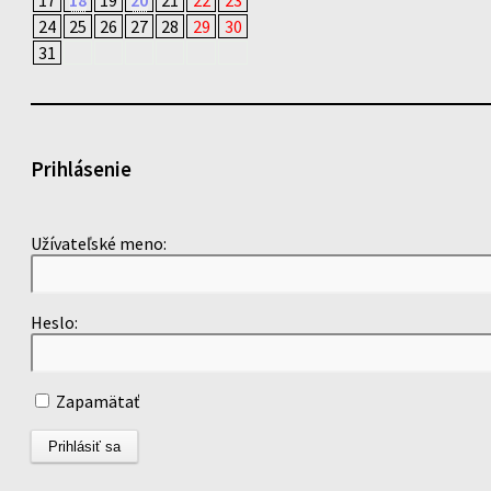
17
18
19
20
21
22
23
24
25
26
27
28
29
30
31
Prihlásenie
Užívateľské meno:
Heslo:
Zapamätať