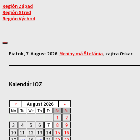
Región Západ
Región Stred
Región Východ
Piatok
, 7. August 2026.
Meniny má
Štefánia
, zajtra
Oskar
.
Kalendár IOZ
«
August 2026
»
Mo
Tu
We
Th
Fr
Sa
Su
1
2
3
4
5
6
7
8
9
10
11
12
13
14
15
16