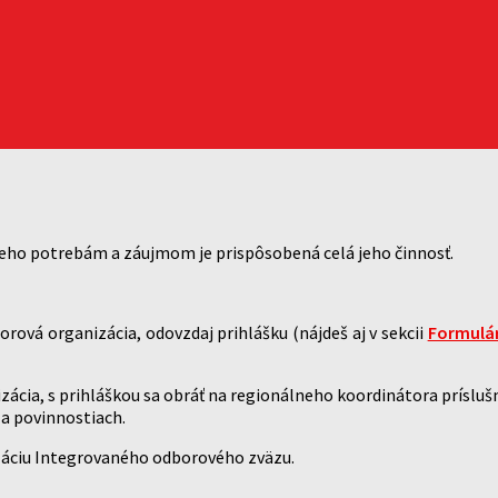
eho potrebám a záujmom je prispôsobená celá jeho činnosť.
ová organizácia, odovzdaj prihlášku (nájdeš aj v sekcii
Formulá
ácia, s prihláškou sa obráť na regionálneho koordinátora prísluš
a povinnostiach.
nizáciu Integrovaného odborového zväzu.