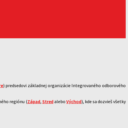
re
) predsedovi základnej organizácie Integrovaného odborového
ného regiónu (
Západ
,
Stred
alebo
Východ
), kde sa dozvieš všetky