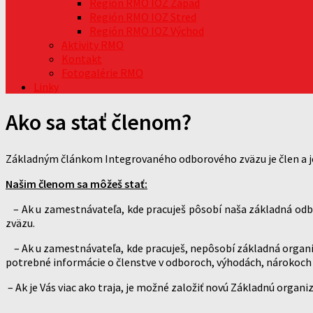
Región RMO IOZ Západ
Región RMO IOZ Stred
Región RMO IOZ Východ
Aktivity RMO
Kontakt
Fotogalérie RMO
Linky
Ako sa stať členom?
Základným článkom Integrovaného odborového zväzu je člen a j
Našim členom sa môžeš stať:
– Ak u zamestnávateľa, kde pracuješ pôsobí naša základná odbor
zväzu.
– Ak u zamestnávateľa, kde pracuješ, nepôsobí základná organiz
potrebné informácie o členstve v odboroch, výhodách, nárokoch 
– Ak je Vás viac ako traja, je možné založiť novú Základnú orga