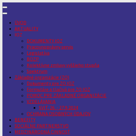
Skip
to
content
ÚVOD
AKTUALITY
IOZ
DOKUMENTY IOZ
Pracovnoprávny servis
Legislatíva
BOZP
Kolektívne zmluvy vyššieho stupňa
Spektrum
Základné organizácie (ZO)
Dokumenty pre ZO IOZ
Formuláre a tlačivá pre ZO IOZ
POMOC PRE ZÁKLADNÉ ORGANIZÁCIE
VZDELÁVANIA
SVIT, 26. - 27.9.2024
OCHRANA OSOBNÝCH ÚDAJOV
BENEFITY
SOCIÁLNE PARTNERSTVO
MEDZINÁRODNÁ ČINNOSŤ