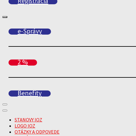
Registrácia
e-Správy
2 %
Benefity
STANOVY IOZ
LOGO IOZ
OTÁZKY A ODPOVEDE