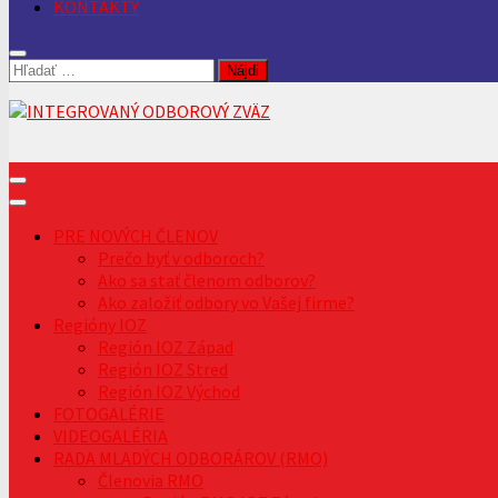
KONTAKTY
Hľadať:
PRE NOVÝCH ČLENOV
Prečo byť v odboroch?
Ako sa stať členom odborov?
Ako založiť odbory vo Vašej firme?
Regióny IOZ
Región IOZ Západ
Región IOZ Stred
Región IOZ Východ
FOTOGALÉRIE
VIDEOGALÉRIA
RADA MLADÝCH ODBORÁROV (RMO)
Členovia RMO