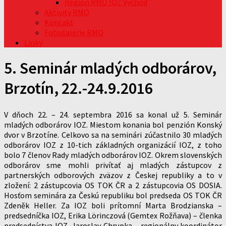
Región RMO IOZ Východ
Aktivity RMO
Kontakt
Fotogalérie RMO
Linky
5. Seminár mladých odborárov,
Brzotín, 22.-24.9.2016
V dňoch 22. – 24. septembra 2016 sa konal už 5. Seminár
mladých odborárov IOZ. Miestom konania bol penzión Konský
dvor v Brzotíne. Celkovo sa na seminári zúčastnilo 30 mladých
odborárov IOZ z 10-tich základných organizácií IOZ, z toho
bolo 7 členov Rady mladých odborárov IOZ. Okrem slovenských
odborárov sme mohli privítať aj mladých zástupcov z
partnerských odborových zväzov z Českej republiky a to v
zložení: 2 zástupcovia OS TOK ČR a 2 zástupcovia OS DOSIA.
Hosťom seminára za Českú republiku bol predseda OS TOK ČR
Zdeněk Heller. Za IOZ boli prítomní Marta Brodzianska –
predsedníčka IOZ, Erika Lörinczová (Gemtex Rožňava) – členka
predsedníctva IOZ, Jaroslav Chrupka – regionálny koordinátor