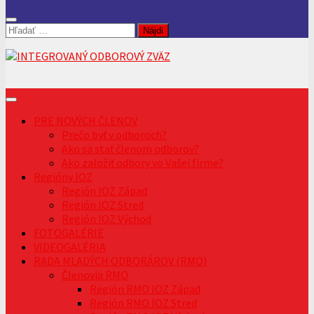
Hľadať:
PRE NOVÝCH ČLENOV
Prečo byť v odboroch?
Ako sa stať členom odborov?
Ako založiť odbory vo Vašej firme?
Regióny IOZ
Región IOZ Západ
Región IOZ Stred
Región IOZ Východ
FOTOGALÉRIE
VIDEOGALÉRIA
RADA MLADÝCH ODBORÁROV (RMO)
Členovia RMO
Región RMO IOZ Západ
Región RMO IOZ Stred