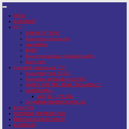
Skip
to
ÚVOD
content
AKTUALITY
IOZ
DOKUMENTY IOZ
Pracovnoprávny servis
Legislatíva
BOZP
Kolektívne zmluvy vyššieho stupňa
Spektrum
Základné organizácie (ZO)
Dokumenty pre ZO IOZ
Formuláre a tlačivá pre ZO IOZ
POMOC PRE ZÁKLADNÉ ORGANIZÁCIE
VZDELÁVANIA
SVIT, 26. - 27.9.2024
OCHRANA OSOBNÝCH ÚDAJOV
BENEFITY
SOCIÁLNE PARTNERSTVO
MEDZINÁRODNÁ ČINNOSŤ
KONTAKTY