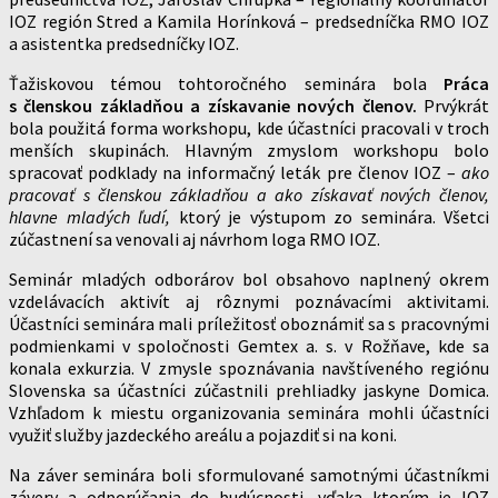
IOZ región Stred a Kamila Horínková – predsedníčka RMO IOZ
a asistentka predsedníčky IOZ.
Ťažiskovou témou tohtoročného seminára bola
Práca
s členskou základňou a získavanie nových členov.
Prvýkrát
bola použitá forma workshopu, kde účastníci pracovali v troch
menších skupinách. Hlavným zmyslom workshopu bolo
spracovať podklady na informačný leták pre členov IOZ –
ako
pracovať s členskou základňou a ako získavať nových členov,
hlavne mladých ľudí,
ktorý je výstupom zo seminára. Všetci
zúčastnení sa venovali aj návrhom loga RMO IOZ.
Seminár mladých odborárov bol obsahovo naplnený okrem
vzdelávacích aktivít aj rôznymi poznávacími aktivitami.
Účastníci seminára mali príležitosť oboznámiť sa s pracovnými
podmienkami v spoločnosti Gemtex a. s. v Rožňave, kde sa
konala exkurzia. V zmysle spoznávania navštíveného regiónu
Slovenska sa účastníci zúčastnili prehliadky jaskyne Domica.
Vzhľadom k miestu organizovania seminára mohli účastníci
využiť služby jazdeckého areálu a pojazdiť si na koni.
Na záver seminára boli sformulované samotnými účastníkmi
závery a odporúčania do budúcnosti, vďaka ktorým je IOZ