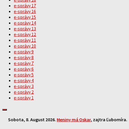
e-správy 17
e-správy 16
e-správy 15
e-správy 14
e-správy 13
e-správy 12
e-správy 11
e-správy 10
e-správy 9
e-správy 8
e-správy 7
e-správy 6
e-správy 5
e-správy 4
e-správy 3
e-správy 2
e-správy 1
Sobota
, 8. August 2026.
Meniny má
Oskar
, zajtra
Ľubomíra
.