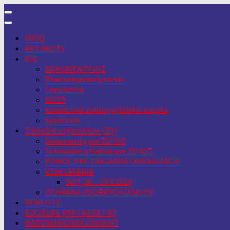
Skip
to
content
ÚVOD
AKTUALITY
IOZ
DOKUMENTY IOZ
Pracovnoprávny servis
Legislatíva
BOZP
Kolektívne zmluvy vyššieho stupňa
Spektrum
Základné organizácie (ZO)
Dokumenty pre ZO IOZ
Formuláre a tlačivá pre ZO IOZ
POMOC PRE ZÁKLADNÉ ORGANIZÁCIE
VZDELÁVANIA
SVIT, 26. - 27.9.2024
OCHRANA OSOBNÝCH ÚDAJOV
BENEFITY
SOCIÁLNE PARTNERSTVO
MEDZINÁRODNÁ ČINNOSŤ