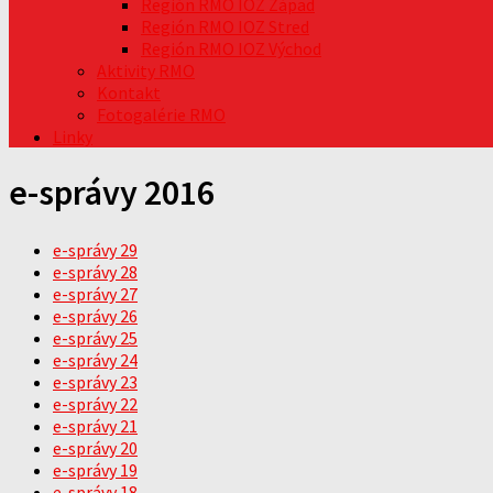
Región RMO IOZ Západ
Región RMO IOZ Stred
Región RMO IOZ Východ
Aktivity RMO
Kontakt
Fotogalérie RMO
Linky
e-správy 2016
e-správy 29
e-správy 28
e-správy 27
e-správy 26
e-správy 25
e-správy 24
e-správy 23
e-správy 22
e-správy 21
e-správy 20
e-správy 19
e-správy 18