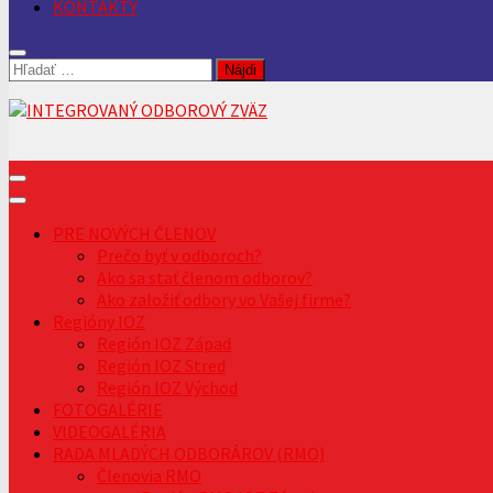
KONTAKTY
Hľadať:
PRE NOVÝCH ČLENOV
Prečo byť v odboroch?
Ako sa stať členom odborov?
Ako založiť odbory vo Vašej firme?
Regióny IOZ
Región IOZ Západ
Región IOZ Stred
Región IOZ Východ
FOTOGALÉRIE
VIDEOGALÉRIA
RADA MLADÝCH ODBORÁROV (RMO)
Členovia RMO