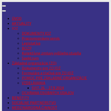
Skip
to
content
ÚVOD
AKTUALITY
IOZ
DOKUMENTY IOZ
Pracovnoprávny servis
Legislatíva
BOZP
Kolektívne zmluvy vyššieho stupňa
Spektrum
Základné organizácie (ZO)
Dokumenty pre ZO IOZ
Formuláre a tlačivá pre ZO IOZ
POMOC PRE ZÁKLADNÉ ORGANIZÁCIE
VZDELÁVANIA
SVIT, 26. - 27.9.2024
OCHRANA OSOBNÝCH ÚDAJOV
BENEFITY
SOCIÁLNE PARTNERSTVO
MEDZINÁRODNÁ ČINNOSŤ