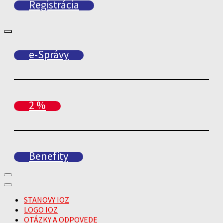
Registrácia
e-Správy
2 %
Benefity
STANOVY IOZ
LOGO IOZ
OTÁZKY A ODPOVEDE