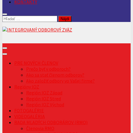
KONTAKTY
Hľadať:
PRE NOVÝCH ČLENOV
Prečo byť v odboroch?
Ako sa stať členom odborov?
Ako založiť odbory vo Vašej firme?
Regióny IOZ
Región IOZ Západ
Región IOZ Stred
Región IOZ Východ
FOTOGALÉRIE
VIDEOGALÉRIA
RADA MLADÝCH ODBORÁROV (RMO)
Členovia RMO