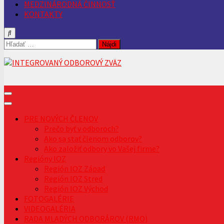
MEDZINÁRODNÁ ČINNOSŤ
KONTAKTY
Hľadať:
PRE NOVÝCH ČLENOV
Prečo byť v odboroch?
Ako sa stať členom odborov?
Ako založiť odbory vo Vašej firme?
Regióny IOZ
Región IOZ Západ
Región IOZ Stred
Región IOZ Východ
FOTOGALÉRIE
VIDEOGALÉRIA
RADA MLADÝCH ODBORÁROV (RMO)