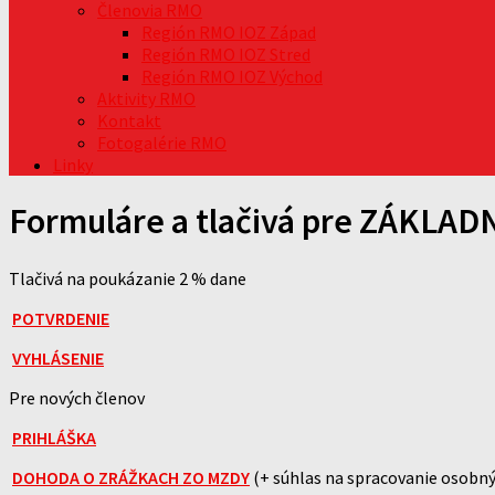
Členovia RMO
Región RMO IOZ Západ
Región RMO IOZ Stred
Región RMO IOZ Východ
Aktivity RMO
Kontakt
Fotogalérie RMO
Linky
Formuláre a tlačivá pre ZÁKLA
Tlačivá na poukázanie 2 % dane
POTVRDENIE
VYHLÁSENIE
Pre nových členov
PRIHLÁŠKA
DOHODA O ZRÁŽKACH ZO MZDY
(+ súhlas na spracovanie osobný