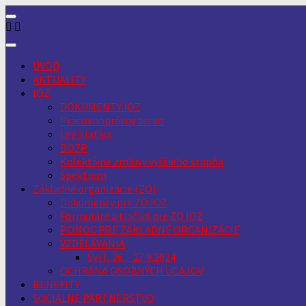
Skip
to
content
ÚVOD
AKTUALITY
IOZ
DOKUMENTY IOZ
Pracovnoprávny servis
Legislatíva
BOZP
Kolektívne zmluvy vyššieho stupňa
Spektrum
Základné organizácie (ZO)
Dokumenty pre ZO IOZ
Formuláre a tlačivá pre ZO IOZ
POMOC PRE ZÁKLADNÉ ORGANIZÁCIE
VZDELÁVANIA
SVIT, 26. - 27.9.2024
OCHRANA OSOBNÝCH ÚDAJOV
BENEFITY
SOCIÁLNE PARTNERSTVO