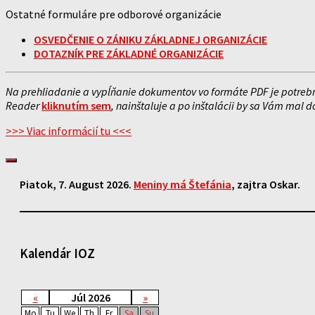
Ostatné formuláre pre odborové organizácie
OSVEDČENIE O ZÁNIKU ZÁKLADNEJ ORGANIZÁCIE
DOTAZNÍK PRE ZÁKLADNÉ ORGANIZÁCIE
Na prehliadanie a vypĺňanie dokumentov vo formáte PDF je potrebn
Reader
kliknutím sem
, nainštaluje a po inštalácii by sa Vám mal 
>>> Viac informácií tu <<<
Piatok
, 7. August 2026.
Meniny má
Štefánia
, zajtra
Oskar
.
Kalendár IOZ
«
Júl 2026
»
Mo
Tu
We
Th
Fr
Sa
Su