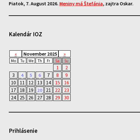
Piatok
, 7. August 2026.
Meniny má
Štefánia
, zajtra
Oskar
.
Kalendár IOZ
«
November 2025
»
Mo
Tu
We
Th
Fr
Sa
Su
1
2
3
4
5
6
7
8
9
10
11
12
13
14
15
16
17
18
19
20
21
22
23
24
25
26
27
28
29
30
Prihlásenie