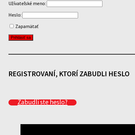
Užívateľské meno:
Heslo:
Zapamätať
REGISTROVANÍ, KTORÍ ZABUDLI HESLO
Zabudli ste heslo?