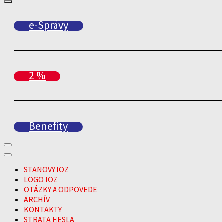
e-Správy
2 %
Benefity
STANOVY IOZ
LOGO IOZ
OTÁZKY A ODPOVEDE
ARCHÍV
KONTAKTY
STRATA HESLA