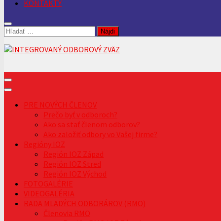
KONTAKTY
Hľadať:
PRE NOVÝCH ČLENOV
Prečo byť v odboroch?
Ako sa stať členom odborov?
Ako založiť odbory vo Vašej firme?
Regióny IOZ
Región IOZ Západ
Región IOZ Stred
Región IOZ Východ
FOTOGALÉRIE
VIDEOGALÉRIA
RADA MLADÝCH ODBORÁROV (RMO)
Členovia RMO