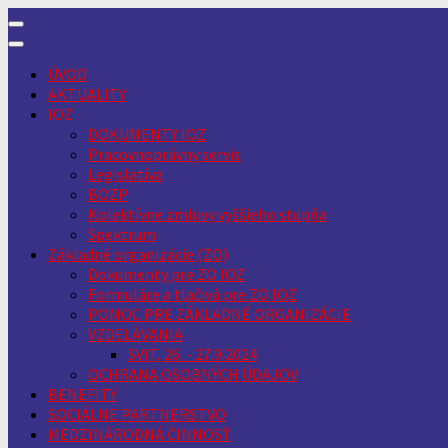
Skip
to
content
ÚVOD
AKTUALITY
IOZ
DOKUMENTY IOZ
Pracovnoprávny servis
Legislatíva
BOZP
Kolektívne zmluvy vyššieho stupňa
Spektrum
Základné organizácie (ZO)
Dokumenty pre ZO IOZ
Formuláre a tlačivá pre ZO IOZ
POMOC PRE ZÁKLADNÉ ORGANIZÁCIE
VZDELÁVANIA
SVIT, 26. - 27.9.2024
OCHRANA OSOBNÝCH ÚDAJOV
BENEFITY
SOCIÁLNE PARTNERSTVO
MEDZINÁRODNÁ ČINNOSŤ