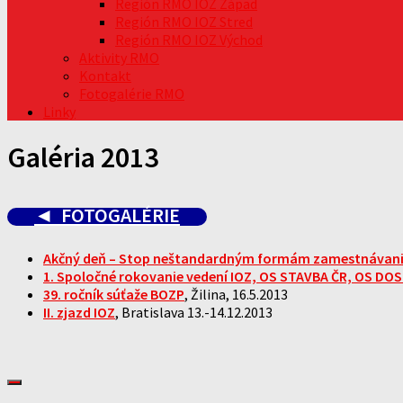
Región RMO IOZ Západ
Región RMO IOZ Stred
Región RMO IOZ Východ
Aktivity RMO
Kontakt
Fotogalérie RMO
Linky
Galéria 2013
◄
FOTOGALÉRIE
Akčný deň – Stop neštandardným formám zamestnávan
1. Spoločné rokovanie vedení IOZ,
OS STAVBA ČR, OS DOS
39. ročník súťaže BOZP
, Žilina, 16.5.2013
II. zjazd IOZ
, Bratislava 13.-14.12.2013