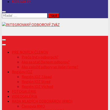
KONTAKTY
Hľadať:
PRE NOVÝCH ČLENOV
Prečo byť v odboroch?
Ako sa stať členom odborov?
Ako založiť odbory vo Vašej firme?
Regióny IOZ
Región IOZ Západ
Región IOZ Stred
Región IOZ Východ
FOTOGALÉRIE
VIDEOGALÉRIA
RADA MLADÝCH ODBORÁROV (RMO)
Členovia RMO