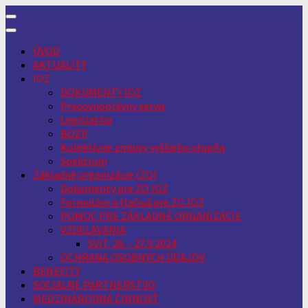
Skip
to
content
ÚVOD
AKTUALITY
IOZ
DOKUMENTY IOZ
Pracovnoprávny servis
Legislatíva
BOZP
Kolektívne zmluvy vyššieho stupňa
Spektrum
Základné organizácie (ZO)
Dokumenty pre ZO IOZ
Formuláre a tlačivá pre ZO IOZ
POMOC PRE ZÁKLADNÉ ORGANIZÁCIE
VZDELÁVANIA
SVIT, 26. - 27.9.2024
OCHRANA OSOBNÝCH ÚDAJOV
BENEFITY
SOCIÁLNE PARTNERSTVO
MEDZINÁRODNÁ ČINNOSŤ