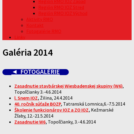
Región RMO IOZ Západ
Región RMO IOZ Stred
Región RMO IOZ Východ
Aktivity RMO
Kontakt
Fotogalérie RMO
Linky
Galéria 2014
◄
FOTOGALÉRIE
Zasadnutie stavbárskej Wiesbadenskej skupiny (W6)
,
Topoľčianky 3.-4.6.2014
l. Snem IOZ
,
Žilina, 24.4.2014
40. ročník súťaže BOZP
,
Tatranská Lomnica,6.-7.5.2014
Školenie
funkcionárov IOZ a ZO IOZ
,
Kežmarské
Žľaby, 12.-21.5.2014
Zasadnutie W6
,
Topoľčianky, 3.-4.6.2014