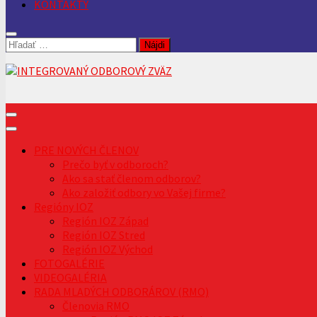
KONTAKTY
Hľadať:
PRE NOVÝCH ČLENOV
Prečo byť v odboroch?
Ako sa stať členom odborov?
Ako založiť odbory vo Vašej firme?
Regióny IOZ
Región IOZ Západ
Región IOZ Stred
Región IOZ Východ
FOTOGALÉRIE
VIDEOGALÉRIA
RADA MLADÝCH ODBORÁROV (RMO)
Členovia RMO