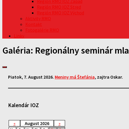
Región RMO IOZ Západ
Región RMO IOZ Stred
Región RMO IOZ Východ
Aktivity RMO
Kontakt
Fotogalérie RMO
Linky
Galéria: Regionálny seminár mlad
Piatok
, 7. August 2026.
Meniny má
Štefánia
, zajtra
Oskar
.
Kalendár IOZ
«
August 2026
»