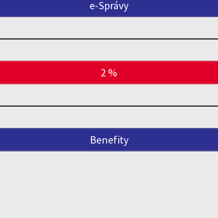
e-Správy
2 %
Benefity