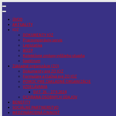
Skip
to
content
ÚVOD
AKTUALITY
IOZ
DOKUMENTY IOZ
Pracovnoprávny servis
Legislatíva
BOZP
Kolektívne zmluvy vyššieho stupňa
Spektrum
Základné organizácie (ZO)
Dokumenty pre ZO IOZ
Formuláre a tlačivá pre ZO IOZ
POMOC PRE ZÁKLADNÉ ORGANIZÁCIE
VZDELÁVANIA
SVIT, 26. - 27.9.2024
OCHRANA OSOBNÝCH ÚDAJOV
BENEFITY
SOCIÁLNE PARTNERSTVO
MEDZINÁRODNÁ ČINNOSŤ