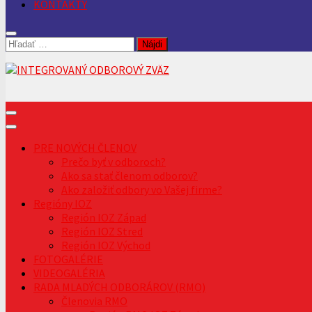
KONTAKTY
Hľadať:
PRE NOVÝCH ČLENOV
Prečo byť v odboroch?
Ako sa stať členom odborov?
Ako založiť odbory vo Vašej firme?
Regióny IOZ
Región IOZ Západ
Región IOZ Stred
Región IOZ Východ
FOTOGALÉRIE
VIDEOGALÉRIA
RADA MLADÝCH ODBORÁROV (RMO)
Členovia RMO