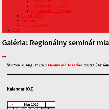
Región RMO IOZ Západ
Región RMO IOZ Stred
Región RMO IOZ Východ
Aktivity RMO
Kontakt
Fotogalérie RMO
Linky
Galéria: Regionálny seminár mlad
Štvrtok
, 6. August 2026.
Meniny má
Jozefína
, zajtra
Štefáni
Kalendár IOZ
«
Máj 2026
»