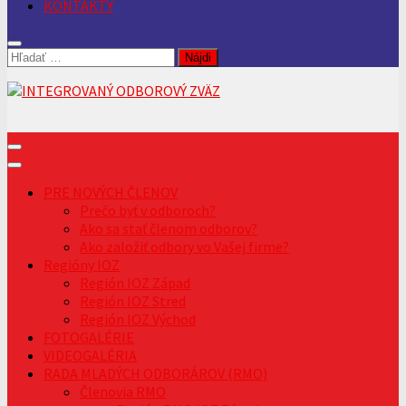
KONTAKTY
Hľadať:
PRE NOVÝCH ČLENOV
Prečo byť v odboroch?
Ako sa stať členom odborov?
Ako založiť odbory vo Vašej firme?
Regióny IOZ
Región IOZ Západ
Región IOZ Stred
Región IOZ Východ
FOTOGALÉRIE
VIDEOGALÉRIA
RADA MLADÝCH ODBORÁROV (RMO)
Členovia RMO