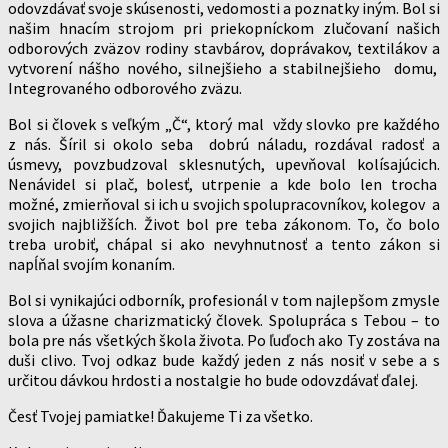
odovzdávať svoje skúsenosti, vedomosti a poznatky iným. Bol si
našim hnacím strojom pri priekopníckom zlučovaní našich
odborových zväzov rodiny stavbárov, doprávakov, textilákov a
vytvorení nášho nového, silnejšieho a stabilnejšieho domu,
Integrovaného odborového zväzu.
Bol si človek s veľkým „Č“, ktorý mal vždy slovko pre každého
z nás. Šíril si okolo seba dobrú náladu, rozdával radosť a
úsmevy, povzbudzoval sklesnutých, upevňoval kolísajúcich.
Nenávidel si plač, bolesť, utrpenie a kde bolo len trocha
možné, zmierňoval si ich u svojich spolupracovníkov, kolegov a
svojich najbližších. Život bol pre teba zákonom. To, čo bolo
treba urobiť, chápal si ako nevyhnutnosť a tento zákon si
napĺňal svojím konaním.
Bol si vynikajúci odborník, profesionál v tom najlepšom zmysle
slova a úžasne charizmatický človek. Spolupráca s Tebou – to
bola pre nás všetkých škola života. Po ľuďoch ako Ty zostáva na
duši clivo. Tvoj odkaz bude každý jeden z nás nosiť v sebe a s
určitou dávkou hrdosti a nostalgie ho bude odovzdávať ďalej.
Česť Tvojej pamiatke! Ďakujeme Ti za všetko.