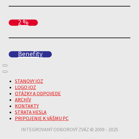
2 %
Benefity
STANOVY IOZ
LOGO IOZ
OTÁZKY A ODPOVEDE
ARCHÍV
KONTAKTY
STRATA HESLA
PRIPOJENIE K VÁŠMU PC
INTEGROVANÝ ODBOROVÝ ZVÄZ © 2009 - 2025