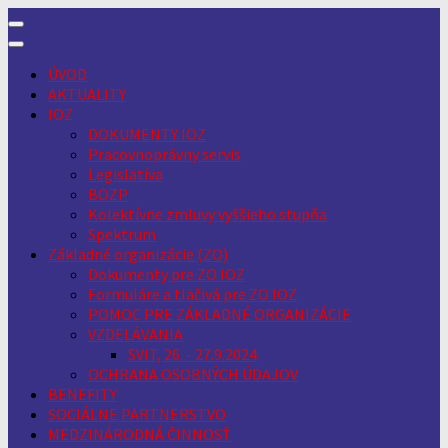
Skip
to
content
ÚVOD
AKTUALITY
IOZ
DOKUMENTY IOZ
Pracovnoprávny servis
Legislatíva
BOZP
Kolektívne zmluvy vyššieho stupňa
Spektrum
Základné organizácie (ZO)
Dokumenty pre ZO IOZ
Formuláre a tlačivá pre ZO IOZ
POMOC PRE ZÁKLADNÉ ORGANIZÁCIE
VZDELÁVANIA
SVIT, 26. - 27.9.2024
OCHRANA OSOBNÝCH ÚDAJOV
BENEFITY
SOCIÁLNE PARTNERSTVO
MEDZINÁRODNÁ ČINNOSŤ