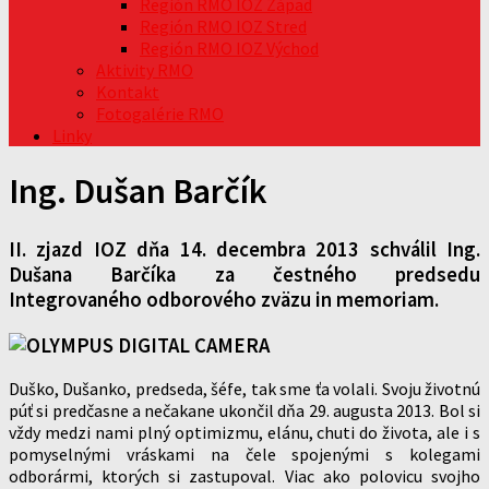
Región RMO IOZ Západ
Región RMO IOZ Stred
Región RMO IOZ Východ
Aktivity RMO
Kontakt
Fotogalérie RMO
Linky
Ing. Dušan Barčík
II. zjazd IOZ dňa 14. decembra 2013 schválil Ing.
Dušana Barčíka za čestného predsedu
Integrovaného odborového zväzu in memoriam.
Duško, Dušanko, predseda, šéfe, tak sme ťa volali. Svoju životnú
púť si predčasne a nečakane ukončil dňa 29. augusta 2013. Bol si
vždy medzi nami plný optimizmu, elánu, chuti do života, ale i s
pomyselnými vráskami na čele spojenými s kolegami
odborármi, ktorých si zastupoval. Viac ako polovicu svojho