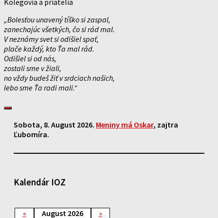
Kolegovia a priatelia
„Bolesťou unavený tíško si zaspal,
zanechajúc všetkých, čo si rád mal.
V neznámy svet si odišiel spať,
plače každý, kto Ťa mal rád.
Odišiel si od nás,
zostali sme v žiali,
no vždy budeš žiť v srdciach našich,
lebo sme Ťa radi mali.“
Sobota
, 8. August 2026.
Meniny má
Oskar
, zajtra
Ľubomíra
.
Kalendár IOZ
«
August 2026
»