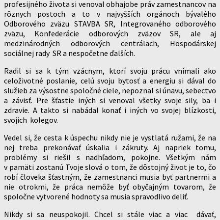
profesijného života si venoval obhajobe práv zamestnancov na
rôznych postoch a to v najvyšších orgánoch bývalého
Odborového zväzu STAVBA SR, Integrovaného odborového
zväzu, Konfederácie odborových zväzov SR, ale aj
medzinárodných odborových centrálach, Hospodárskej
sociálnej rady SR a nespočetne ďalších.
Radil si sa k tým vzácnym, ktorí svoju prácu vnímali ako
celoživotné poslanie, celú svoju bytosť a energiu si dával do
služieb za výsostne spoločné ciele, nepoznal si únavu, sebectvo
a závisť. Pre šťastie iných si venoval všetky svoje sily, ba i
zdravie. A takto si nabádal konať i iných vo svojej blízkosti,
svojich kolegov.
Vedel si, že cesta k úspechu nikdy nie je vystlatá ružami, že na
nej treba prekonávať úskalia i zákruty. Aj napriek tomu,
problémy si riešil s nadhľadom, pokojne. Všetkým nám
v pamäti zostanú Tvoje slová o tom, že dôstojný život je to, čo
robí človeka šťastným, že zamestnanci musia byť partnermi a
nie otrokmi, že práca nemôže byť obyčajným tovarom, že
spoločne vytvorené hodnoty sa musia spravodlivo deliť.
Nikdy si sa neuspokojil. Chcel si stále viac a viac dávať,