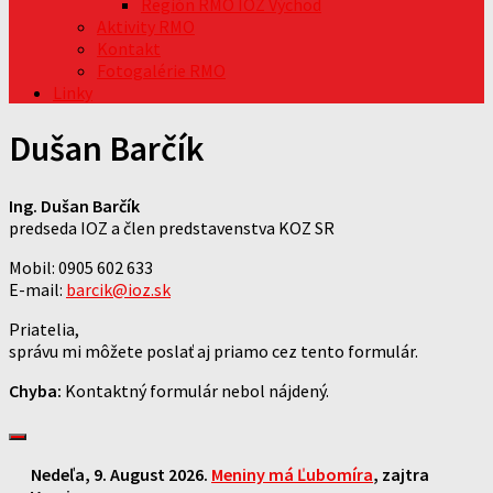
Región RMO IOZ Východ
Aktivity RMO
Kontakt
Fotogalérie RMO
Linky
Dušan Barčík
Ing. Dušan Barčík
predseda IOZ a člen predstavenstva KOZ SR
Mobil: 0905 602 633
E-mail:
barcik@ioz.sk
Priatelia,
správu mi môžete poslať aj priamo cez tento formulár.
Chyba:
Kontaktný formulár nebol nájdený.
Nedeľa
, 9. August 2026.
Meniny má
Ľubomíra
, zajtra