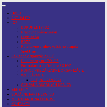
Skip
to
ÚVOD
content
AKTUALITY
IOZ
DOKUMENTY IOZ
Pracovnoprávny servis
Legislatíva
BOZP
Kolektívne zmluvy vyššieho stupňa
Spektrum
Základné organizácie (ZO)
Dokumenty pre ZO IOZ
Formuláre a tlačivá pre ZO IOZ
POMOC PRE ZÁKLADNÉ ORGANIZÁCIE
VZDELÁVANIA
SVIT, 26. - 27.9.2024
OCHRANA OSOBNÝCH ÚDAJOV
BENEFITY
SOCIÁLNE PARTNERSTVO
MEDZINÁRODNÁ ČINNOSŤ
KONTAKTY