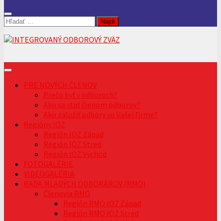
Hľadať:
PRE NOVÝCH ČLENOV
Prečo byť v odboroch?
Ako sa stať členom odborov?
Ako založiť odbory vo Vašej firme?
Regióny IOZ
Región IOZ Západ
Región IOZ Stred
Región IOZ Východ
FOTOGALÉRIE
VIDEOGALÉRIA
RADA MLADÝCH ODBORÁROV (RMO)
Členovia RMO
Región RMO IOZ Západ
Región RMO IOZ Stred