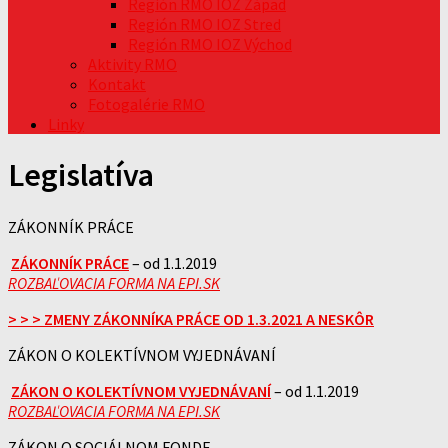
Región RMO IOZ Západ
Región RMO IOZ Stred
Región RMO IOZ Východ
Aktivity RMO
Kontakt
Fotogalérie RMO
Linky
Legislatíva
ZÁKONNÍK PRÁCE
ZÁKONNÍK PRÁCE
– od 1.1.2019
ROZBAĽOVACIA FORMA NA EPI.SK
> > > ZMENY ZÁKONNÍKA PRÁCE OD 1.3.2021 A NESKÔR
ZÁKON O KOLEKTÍVNOM VYJEDNÁVANÍ
ZÁKON O KOLEKTÍVNOM VYJEDNÁVANÍ
– od 1.1.2019
ROZBAĽOVACIA FORMA NA EPI.SK
ZÁKON O SOCIÁLNOM FONDE