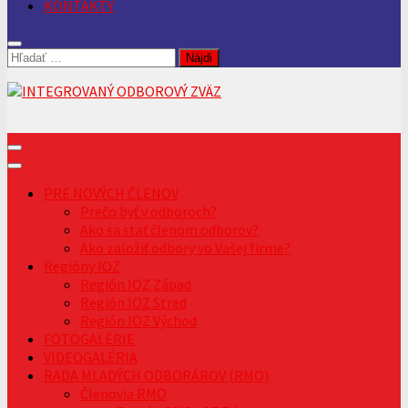
KONTAKTY
Hľadať:
PRE NOVÝCH ČLENOV
Prečo byť v odboroch?
Ako sa stať členom odborov?
Ako založiť odbory vo Vašej firme?
Regióny IOZ
Región IOZ Západ
Región IOZ Stred
Región IOZ Východ
FOTOGALÉRIE
VIDEOGALÉRIA
RADA MLADÝCH ODBORÁROV (RMO)
Členovia RMO