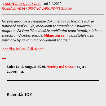
ZÁKON Č. 462/2007 Z. Z.
– od 1.4.2019
ROZBAĽOVACIA FORMA NA ZAKONYPRELUDI.SK
Na prehliadanie a vypĺňanie dokumentov vo formáte PDF je
potrebné mať v PC (aj mobilnom zariadení) nainštalovaný
program. Ak Vám PC nedokáže prehliadať tento formát, stiahnite
si program Acrobat Reader
kliknutím sem
, nainštaluje a po
inštalácii by sa Vám mal dokument zobraziť.
>>> Viac informácií tu <<<
Sobota
, 8. August 2026.
Meniny má
Oskar
, zajtra
Ľubomíra
.
Kalendár IOZ