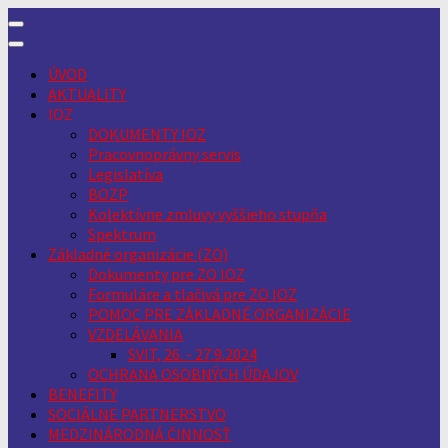
Skip
to
content
ÚVOD
AKTUALITY
IOZ
DOKUMENTY IOZ
Pracovnoprávny servis
Legislatíva
BOZP
Kolektívne zmluvy vyššieho stupňa
Spektrum
Základné organizácie (ZO)
Dokumenty pre ZO IOZ
Formuláre a tlačivá pre ZO IOZ
POMOC PRE ZÁKLADNÉ ORGANIZÁCIE
VZDELÁVANIA
SVIT, 26. - 27.9.2024
OCHRANA OSOBNÝCH ÚDAJOV
BENEFITY
SOCIÁLNE PARTNERSTVO
MEDZINÁRODNÁ ČINNOSŤ