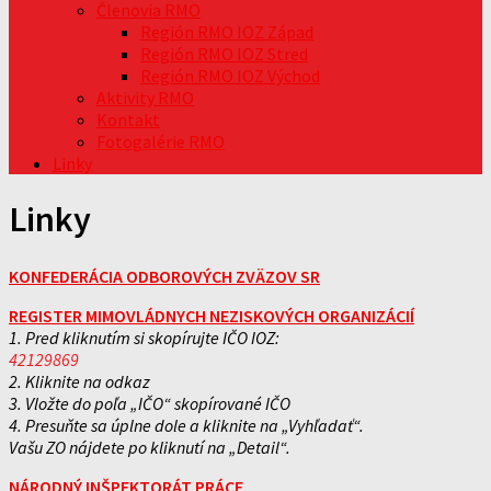
Členovia RMO
Región RMO IOZ Západ
Región RMO IOZ Stred
Región RMO IOZ Východ
Aktivity RMO
Kontakt
Fotogalérie RMO
Linky
Linky
KONFEDERÁCIA ODBOROVÝCH ZVÄZOV SR
REGISTER MIMOVLÁDNYCH NEZISKOVÝCH ORGANIZÁCIÍ
1. Pred kliknutím si skopírujte IČO IOZ:
42129869
2. Kliknite na odkaz
3. Vložte do poľa „IČO“ skopírované IČO
4. Presuňte sa úplne dole a kliknite na „Vyhľadať“.
Vašu ZO nájdete po kliknutí na „Detail“.
NÁRODNÝ INŠPEKTORÁT PRÁCE