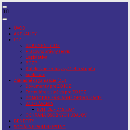
Skip
to
content
ÚVOD
AKTUALITY
IOZ
DOKUMENTY IOZ
Pracovnoprávny servis
Legislatíva
BOZP
Kolektívne zmluvy vyššieho stupňa
Spektrum
Základné organizácie (ZO)
Dokumenty pre ZO IOZ
Formuláre a tlačivá pre ZO IOZ
POMOC PRE ZÁKLADNÉ ORGANIZÁCIE
VZDELÁVANIA
SVIT, 26. - 27.9.2024
OCHRANA OSOBNÝCH ÚDAJOV
BENEFITY
SOCIÁLNE PARTNERSTVO