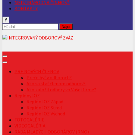
MEDZINÁRODNÁ ČINNOSŤ
KONTAKTY
Hľadať:
PRE NOVÝCH ČLENOV
Prečo byť v odboroch?
Ako sa stať členom odborov?
Ako založiť odbory vo Vašej firme?
Regióny IOZ
Región IOZ Západ
Región IOZ Stred
Región IOZ Východ
FOTOGALÉRIE
VIDEOGALÉRIA
RADA MLADÝCH ODBORÁROV (RMO)