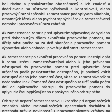
bol riadne a preukázateľne oboznámený a ich znalosť a
dodržiavanie sa sústavne vyžadovali a kontrolovali, alebo
pracovný úraz si spôsobil zamestnanec pod vplyvom alkoholu,
omamných látok alebo psychotropných látok a zamestnávateľ
nemohol pracovnému úrazu zabrániť.
Ak zamestnanec zomrie pred uplynutím výpovednej doby alebo
pred dohodnutým dňom skončenia pracovného pomeru, na
účely odstupného sa za deň skončenia pracovného pomeru
výpoveďou alebo dohodou považuje deň smrti zamestnanca.
Ak zamestnanec po skončení pracovného pomeru nastúpi opäť
k tomu istému zamestnávateľovi alebo k jeho právnemu
nástupcovi do pracovného pomeru pred uplynutím času
určeného podľa poskytnutého odstupného, je povinný vrátiť
odstupné alebo jeho pomernú časť, ak sa so zamestnávateľom
nedohodne inak. Pomerná časť odstupného sa určí podľa počtu
dní od opätovného nástupu do pracovného pomeru do
uplynutia času vyplývajúceho z poskytnutého odstupného.
Odstupné nepatrí zamestnancovi, u ktorého pri organizačných
zmenách alebo racionalizačných opatreniach dochádza k
prechodu práv a povinností z pracovnoprávnych vzťahov na