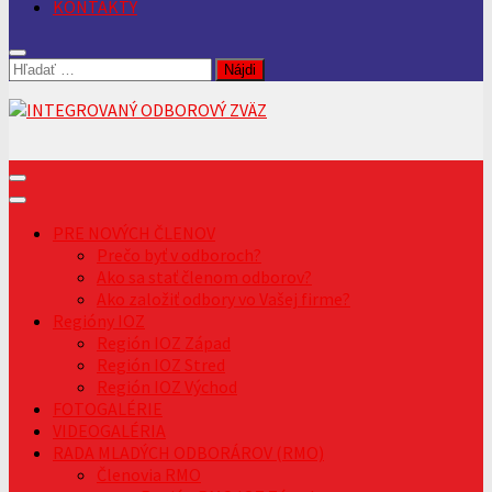
KONTAKTY
Hľadať:
PRE NOVÝCH ČLENOV
Prečo byť v odboroch?
Ako sa stať členom odborov?
Ako založiť odbory vo Vašej firme?
Regióny IOZ
Región IOZ Západ
Región IOZ Stred
Región IOZ Východ
FOTOGALÉRIE
VIDEOGALÉRIA
RADA MLADÝCH ODBORÁROV (RMO)
Členovia RMO