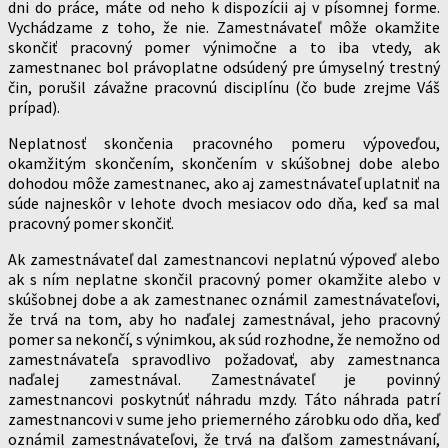
dni do práce, máte od neho k dispozícii aj v písomnej forme.
Vychádzame z toho, že nie. Zamestnávateľ môže okamžite
skončiť pracovný pomer výnimočne a to iba vtedy, ak
zamestnanec bol právoplatne odsúdený pre úmyselný trestný
čin, porušil závažne pracovnú disciplínu (čo bude zrejme Váš
prípad).
Neplatnosť skončenia pracovného pomeru výpoveďou,
okamžitým skončením, skončením v skúšobnej dobe alebo
dohodou môže zamestnanec, ako aj zamestnávateľ uplatniť na
súde najneskôr v lehote dvoch mesiacov odo dňa, keď sa mal
pracovný pomer skončiť.
Ak zamestnávateľ dal zamestnancovi neplatnú výpoveď alebo
ak s ním neplatne skončil pracovný pomer okamžite alebo v
skúšobnej dobe a ak zamestnanec oznámil zamestnávateľovi,
že trvá na tom, aby ho naďalej zamestnával, jeho pracovný
pomer sa nekončí, s výnimkou, ak súd rozhodne, že nemožno od
zamestnávateľa spravodlivo požadovať, aby zamestnanca
naďalej zamestnával. Zamestnávateľ je povinný
zamestnancovi poskytnúť náhradu mzdy. Táto náhrada patrí
zamestnancovi v sume jeho priemerného zárobku odo dňa, keď
oznámil zamestnávateľovi, že trvá na ďalšom zamestnávaní,