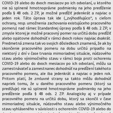
COVID-19 alebo do dvoch mesiacov po ich odvolaní, u ktorého
nie sú splnené hmotnoprávne podmienky na jeho predĺženie
podľa § 48 ods. 2 ZP, je možné predĺžiť jedenkrát a najviac o
jeden rok. Táto úprava tak ide („zvýhodňujúco“, s cieľom
ochrany, resp. umožnenia zachovania existujúceho pracovného
pomeru) nad rámec štandardnej úpravy podľa § 48 ods. 2 ZP, v
zmysle ktorej je možné pracovný pomer na určitú dobu predĺžiť
alebo opätovne dohodnúť v rámci dvoch rokov najviac dvakrát.
Predmetná zmena tak vo svojich dôsledkoch znamená, že ak by
skončenie pracovného pomeru na dobu určitú pripadlo na
niektorý z dní v čase trvania mimoriadnej situácie, núdzového
stavu alebo výnimočného stavu v rámci boja proti ochoreniu
COVID-19 alebo do dvoch mesiacov po ich odvolaní, môžu sa
zamestnávateľ a zamestnanec dohodnúť na predĺžení takéhoto
pracovného pomeru, ale iba jedenkrát a najviac o jeden rok.
Pritom platí, že zmluvné strany sa takto môžu dohodnúť
napriek tomu, že u daného pracovného pomeru (ktorý sa
predlžuje) nie sú splnené hmotnoprávne podmienky na jeho
predĺženie podľa § 48 ods. 2 ZP. Analogicky aj v prípade
pracovného pomeru na určitú dobu, ktorý sa skončil v čase
mimoriadnej situácie, núdzového stavu alebo výnimočného
stavu vyhláseného v súvislosti s ochorením COVID-19 alebo do