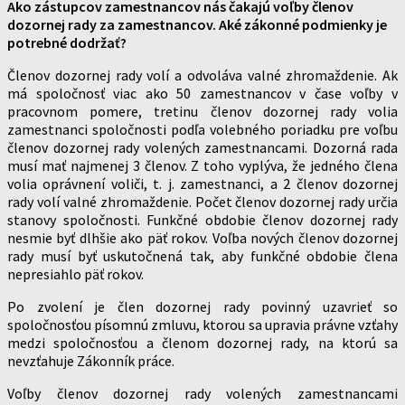
Ako zástupcov zamestnancov nás čakajú voľby členov
dozornej rady za zamestnancov. Aké zákonné podmienky je
potrebné dodržať?
Členov dozornej rady volí a odvoláva valné zhromaždenie. Ak
má spoločnosť viac ako 50 zamestnancov v čase voľby v
pracovnom pomere, tretinu členov dozornej rady volia
zamestnanci spoločnosti podľa volebného poriadku pre voľbu
členov dozornej rady volených zamestnancami. Dozorná rada
musí mať najmenej 3 členov. Z toho vyplýva, že jedného člena
volia oprávnení voliči, t. j. zamestnanci, a 2 členov dozornej
rady volí valné zhromaždenie. Počet členov dozornej rady určia
stanovy spoločnosti. Funkčné obdobie členov dozornej rady
nesmie byť dlhšie ako päť rokov. Voľba nových členov dozornej
rady musí byť uskutočnená tak, aby funkčné obdobie člena
nepresiahlo päť rokov.
Po zvolení je člen dozornej rady povinný uzavrieť so
spoločnosťou písomnú zmluvu, ktorou sa upravia právne vzťahy
medzi spoločnosťou a členom dozornej rady, na ktorú sa
nevzťahuje Zákonník práce.
Voľby členov dozornej rady volených zamestnancami