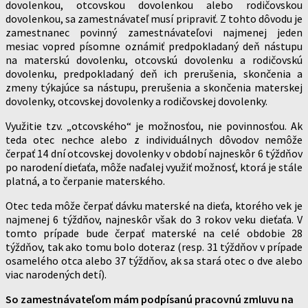
dovolenkou, otcovskou dovolenkou alebo rodičovskou
dovolenkou, sa zamestnávateľ musí pripraviť. Z tohto dôvodu je
zamestnanec povinný zamestnávateľovi najmenej jeden
mesiac vopred písomne oznámiť predpokladaný deň nástupu
na materskú dovolenku, otcovskú dovolenku a rodičovskú
dovolenku, predpokladaný deň ich prerušenia, skončenia a
zmeny týkajúce sa nástupu, prerušenia a skončenia materskej
dovolenky, otcovskej dovolenky a rodičovskej dovolenky.
Využitie tzv. „otcovského“ je možnosťou, nie povinnosťou. Ak
teda otec nechce alebo z individuálnych dôvodov nemôže
čerpať 14 dní otcovskej dovolenky v období najneskôr 6 týždňov
po narodení dieťaťa, môže naďalej využiť možnosť, ktorá je stále
platná, a to čerpanie materského.
Otec teda môže čerpať dávku materské na dieťa, ktorého vek je
najmenej 6 týždňov, najneskôr však do 3 rokov veku dieťaťa. V
tomto prípade bude čerpať materské na celé obdobie 28
týždňov, tak ako tomu bolo doteraz (resp. 31 týždňov v prípade
osamelého otca alebo 37 týždňov, ak sa stará otec o dve alebo
viac narodených detí).
So zamestnávateľom mám podpísanú pracovnú zmluvu na