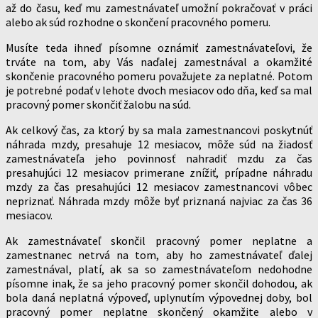
až do času, keď mu zamestnávateľ umožní pokračovať v práci
alebo ak súd rozhodne o skončení pracovného pomeru.
Musíte teda ihneď písomne oznámiť zamestnávateľovi, že
trváte na tom, aby Vás naďalej zamestnával a okamžité
skončenie pracovného pomeru považujete za neplatné. Potom
je potrebné podať v lehote dvoch mesiacov odo dňa, keď sa mal
pracovný pomer skončiť žalobu na súd.
Ak celkový čas, za ktorý by sa mala zamestnancovi poskytnúť
náhrada mzdy, presahuje 12 mesiacov, môže súd na žiadosť
zamestnávateľa jeho povinnosť nahradiť mzdu za čas
presahujúci 12 mesiacov primerane znížiť, prípadne náhradu
mzdy za čas presahujúci 12 mesiacov zamestnancovi vôbec
nepriznať. Náhrada mzdy môže byť priznaná najviac za čas 36
mesiacov.
Ak zamestnávateľ skončil pracovný pomer neplatne a
zamestnanec netrvá na tom, aby ho zamestnávateľ ďalej
zamestnával, platí, ak sa so zamestnávateľom nedohodne
písomne inak, že sa jeho pracovný pomer skončil dohodou, ak
bola daná neplatná výpoveď, uplynutím výpovednej doby, bol
pracovný pomer neplatne skončený okamžite alebo v