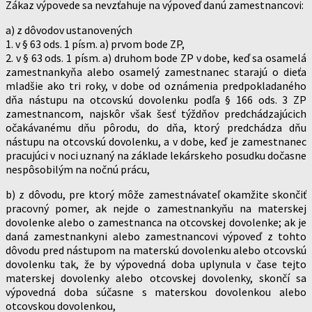
Zákaz výpovede sa nevzťahuje na výpoveď danú zamestnancovi:
a) z dôvodov ustanovených
1. v § 63 ods. 1 písm. a) prvom bode ZP,
2. v § 63 ods. 1 písm. a) druhom bode ZP v dobe, keď sa osamelá
zamestnankyňa alebo osamelý zamestnanec starajú o dieťa
mladšie ako tri roky, v dobe od oznámenia predpokladaného
dňa nástupu na otcovskú dovolenku podľa § 166 ods. 3 ZP
zamestnancom, najskôr však šesť týždňov predchádzajúcich
očakávanému dňu pôrodu, do dňa, ktorý predchádza dňu
nástupu na otcovskú dovolenku, a v dobe, keď je zamestnanec
pracujúci v noci uznaný na základe lekárskeho posudku dočasne
nespôsobilým na nočnú prácu,
b) z dôvodu, pre ktorý môže zamestnávateľ okamžite skončiť
pracovný pomer, ak nejde o zamestnankyňu na materskej
dovolenke alebo o zamestnanca na otcovskej dovolenke; ak je
daná zamestnankyni alebo zamestnancovi výpoveď z tohto
dôvodu pred nástupom na materskú dovolenku alebo otcovskú
dovolenku tak, že by výpovedná doba uplynula v čase tejto
materskej dovolenky alebo otcovskej dovolenky, skončí sa
výpovedná doba súčasne s materskou dovolenkou alebo
otcovskou dovolenkou,