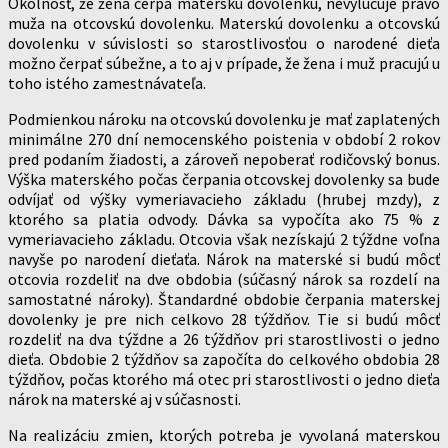
Okolnosť, že žena čerpá materskú dovolenku, nevylučuje právo
muža na otcovskú dovolenku. Materskú dovolenku a otcovskú
dovolenku v súvislosti so starostlivosťou o narodené dieťa
možno čerpať súbežne, a to aj v prípade, že žena i muž pracujú u
toho istého zamestnávateľa.
Podmienkou nároku na otcovskú dovolenku je mať zaplatených
minimálne 270 dní nemocenského poistenia v období 2 rokov
pred podaním žiadosti, a zároveň nepoberať rodičovský bonus.
Výška materského počas čerpania otcovskej dovolenky sa bude
odvíjať od výšky vymeriavacieho základu (hrubej mzdy), z
ktorého sa platia odvody. Dávka sa vypočíta ako 75 % z
vymeriavacieho základu. Otcovia však nezískajú 2 týždne voľna
navyše po narodení dieťaťa. Nárok na materské si budú môcť
otcovia rozdeliť na dve obdobia (súčasný nárok sa rozdelí na
samostatné nároky). Štandardné obdobie čerpania materskej
dovolenky je pre nich celkovo 28 týždňov. Tie si budú môcť
rozdeliť na dva týždne a 26 týždňov pri starostlivosti o jedno
dieťa. Obdobie 2 týždňov sa započíta do celkového obdobia 28
týždňov, počas ktorého má otec pri starostlivosti o jedno dieťa
nárok na materské aj v súčasnosti.
Na realizáciu zmien, ktorých potreba je vyvolaná materskou