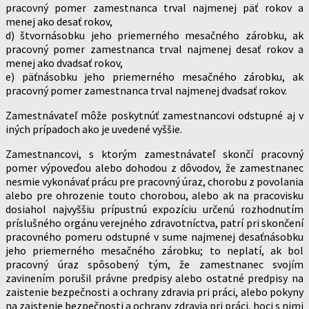
pracovný pomer zamestnanca trval najmenej päť rokov a
menej ako desať rokov,
d) štvornásobku jeho priemerného mesačného zárobku, ak
pracovný pomer zamestnanca trval najmenej desať rokov a
menej ako dvadsať rokov,
e) päťnásobku jeho priemerného mesačného zárobku, ak
pracovný pomer zamestnanca trval najmenej dvadsať rokov.
Zamestnávateľ môže poskytnúť zamestnancovi odstupné aj v
iných prípadoch ako je uvedené vyššie.
Zamestnancovi, s ktorým zamestnávateľ skončí pracovný
pomer výpoveďou alebo dohodou z dôvodov, že zamestnanec
nesmie vykonávať prácu pre pracovný úraz, chorobu z povolania
alebo pre ohrozenie touto chorobou, alebo ak na pracovisku
dosiahol najvyššiu prípustnú expozíciu určenú rozhodnutím
príslušného orgánu verejného zdravotníctva, patrí pri skončení
pracovného pomeru odstupné v sume najmenej desaťnásobku
jeho priemerného mesačného zárobku; to neplatí, ak bol
pracovný úraz spôsobený tým, že zamestnanec svojím
zavinením porušil právne predpisy alebo ostatné predpisy na
zaistenie bezpečnosti a ochrany zdravia pri práci, alebo pokyny
na zaistenie bezpečnosti a ochrany zdravia pri práci, hoci s nimi