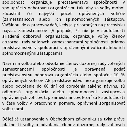
spoločnosti organizuje predstavenstvo spoločnosti v
spolupráci s odborovou organizáciou tak, aby sa voľby mohol
zúčastniť čo najvyšší počet oprávnených voličov
(zamestnancov) alebo ich splnomocnených zástupcov.
Väčšinou ide o pracovný deň, kedy je prítomných na pracovisku
najviac zamestnancov. (V prípade, že nie je v spoločnosti
zriadená odborová organizácia, organizuje voľby členov
dozornej rady volených zamestnancami spoločnosti priamo
predstavenstvo v spolupráci s oprávnenými voličmi alebo ich
splnomocnenými zástupcami.)
Návrh na voľbu alebo odvolanie členov dozornej rady volených
zamestnancami spoločnosti je oprávnená podať
predstavenstvu odborová organizácia alebo spoločne 10 %
oprávnených voličov. Ak predstavenstvo nezorganizuje voľbu
alebo odvolanie do 60 dní od doručenia takého návrhu, sú
odborová organizácia alebo splnomocnení zástupcovia
oprávnených voličov, t. j. zamestnancov, ktorí sú k spoločnosti
v čase voľby v pracovnom pomere, oprávnení zorganizovať
voľbu sami.
Dôležité ustanovenie v Obchodnom zákonníku sa týka práve
platnosti voľby a odvolania členov dozornej rady volených