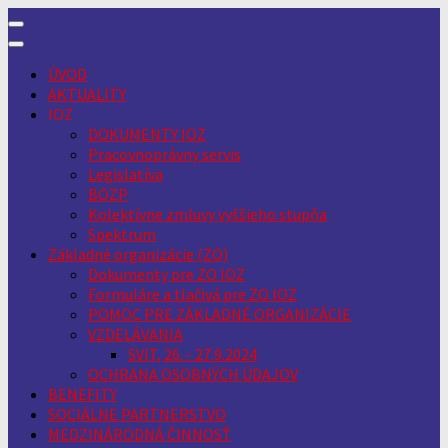
Skip
to
content
ÚVOD
AKTUALITY
IOZ
DOKUMENTY IOZ
Pracovnoprávny servis
Legislatíva
BOZP
Kolektívne zmluvy vyššieho stupňa
Spektrum
Základné organizácie (ZO)
Dokumenty pre ZO IOZ
Formuláre a tlačivá pre ZO IOZ
POMOC PRE ZÁKLADNÉ ORGANIZÁCIE
VZDELÁVANIA
SVIT, 26. - 27.9.2024
OCHRANA OSOBNÝCH ÚDAJOV
BENEFITY
SOCIÁLNE PARTNERSTVO
MEDZINÁRODNÁ ČINNOSŤ