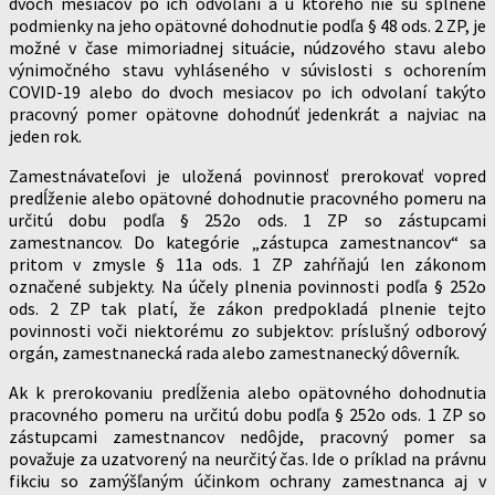
dvoch mesiacov po ich odvolaní a u ktorého nie sú splnené
podmienky na jeho opätovné dohodnutie podľa § 48 ods. 2 ZP, je
možné v čase mimoriadnej situácie, núdzového stavu alebo
výnimočného stavu vyhláseného v súvislosti s ochorením
COVID-19 alebo do dvoch mesiacov po ich odvolaní takýto
pracovný pomer opätovne dohodnúť jedenkrát a najviac na
jeden rok.
Zamestnávateľovi je uložená povinnosť prerokovať vopred
predĺženie alebo opätovné dohodnutie pracovného pomeru na
určitú dobu podľa § 252o ods. 1 ZP so zástupcami
zamestnancov. Do kategórie „zástupca zamestnancov“ sa
pritom v zmysle § 11a ods. 1 ZP zahŕňajú len zákonom
označené subjekty. Na účely plnenia povinnosti podľa § 252o
ods. 2 ZP tak platí, že zákon predpokladá plnenie tejto
povinnosti voči niektorému zo subjektov: príslušný odborový
orgán, zamestnanecká rada alebo zamestnanecký dôverník.
Ak k prerokovaniu predĺženia alebo opätovného dohodnutia
pracovného pomeru na určitú dobu podľa § 252o ods. 1 ZP so
zástupcami zamestnancov nedôjde, pracovný pomer sa
považuje za uzatvorený na neurčitý čas. Ide o príklad na právnu
fikciu so zamýšľaným účinkom ochrany zamestnanca aj v