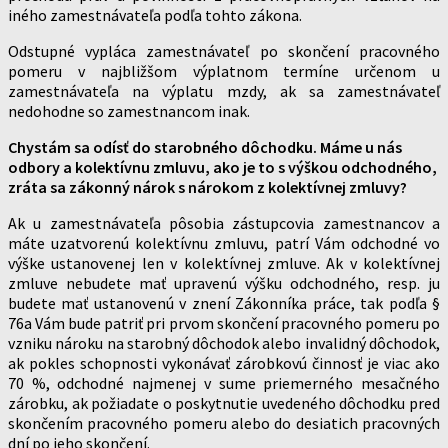
iného zamestnávateľa podľa tohto zákona.
Odstupné vypláca zamestnávateľ po skončení pracovného
pomeru v najbližšom výplatnom termíne určenom u
zamestnávateľa na výplatu mzdy, ak sa zamestnávateľ
nedohodne so zamestnancom inak.
Chystám sa odísť do starobného dôchodku. Máme u nás
odbory a kolektívnu zmluvu, ako je to s výškou odchodného,
zráta sa zákonný nárok s nárokom z kolektívnej zmluvy?
Ak u zamestnávateľa pôsobia zástupcovia zamestnancov a
máte uzatvorenú kolektívnu zmluvu, patrí Vám odchodné vo
výške ustanovenej len v kolektívnej zmluve. Ak v kolektívnej
zmluve nebudete mať upravenú výšku odchodného, resp. ju
budete mať ustanovenú v znení Zákonníka práce, tak podľa §
76a Vám bude patriť pri prvom skončení pracovného pomeru po
vzniku nároku na starobný dôchodok alebo invalidný dôchodok,
ak pokles schopnosti vykonávať zárobkovú činnosť je viac ako
70 %, odchodné najmenej v sume priemerného mesačného
zárobku, ak požiadate o poskytnutie uvedeného dôchodku pred
skončením pracovného pomeru alebo do desiatich pracovných
dní po jeho skončení.