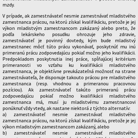
mzdy.
V prípade, ak zamestnávateľ nesmie zamestnávať mladistvého
zamestnanca prácou, na ktorú získal kvalifikáciu, pretože je jej
výkon mladistvým zamestnancom zakázaný alebo preto, že
podľa lekárskeho posudku ohrozuje jeho zdravie,
zamestnávateľ je povinný dovtedy, kým bude mladistvý
zamestnanec môcť túto prácu vykonávať, poskytnúť mu inú
primeranú prácu zodpovedajúcu pokiaľ možno jeho kvalifikácii.
Predpokladom poskytnutia inej práce, spĺňajúcej kritérium
primeranosti vo vzťahu ku kvalifikácii mladistvého
zamestnanca, je objektívne preukázateľná možnosť na strane
zamestnávateľa, že disponuje takouto prácou pre mladistvého
zamestnanca (resp. vhodnou a primeranou pracovnou
pozíciou). Ak zamestnávateľ takúto primeranú prácu
zodpovedajúcu pokiaľ možno kvalifikácii mladistvého
zamestnanca má, musí ju mladistvému zamestnancovi
ponúknuť vždy vtedy, ak nastane niektorá z týchto alternatív:
a) zamestnávateľ nesmie zamestnávať mladistvého
zamestnanca prácou, na ktorú získal kvalifikáciu, pretože je jej
výkon mladistvým zamestnancom zakázaný, alebo
b) zamestnávateľ nesmie zamestnávať mladistvého