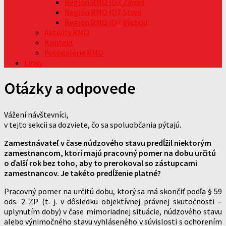
Región RMO IOZ Západ
Región RMO IOZ Stred
Región RMO IOZ Východ
Aktivity RMO
Kontakt
Fotogalérie RMO
Linky
Otázky a odpovede
Vážení návštevníci,
v tejto sekcii sa dozviete, čo sa spoluobčania pýtajú.
Zamestnávateľ v čase núdzového stavu predĺžil niektorým
zamestnancom, ktorí majú pracovný pomer na dobu určitú
o ďalší rok bez toho, aby to prerokoval so zástupcami
zamestnancov. Je takéto predĺženie platné?
Pracovný pomer na určitú dobu, ktorý sa má skončiť podľa § 59
ods. 2 ZP (t. j. v dôsledku objektívnej právnej skutočnosti –
uplynutím doby) v čase mimoriadnej situácie, núdzového stavu
alebo výnimočného stavu vyhláseného v súvislosti s ochorením