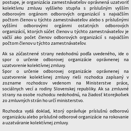
postupe, je organizácia zamestnávateľov oprávnená uzatvoriť
kolektívnu zmluvu vyššieho stupňa s príslušným vyšším
odborovým orgánom odborových organizácií s najväčším
počtom členov u týchto zamestnávateľov alebo s príslušnými
vyššími odborovými orgánmi ostatných odborových
organizácií, ktorých súčet členov u týchto zamestnávateľov je
väčší ako počet členov odborových organizácií s najväčším
počtom členov u týchto zamestnávateľov.
Ak sa zúčastnené strany nedohodnú podľa uvedeného, ide o
spor o určenie odborovej organizácie oprávnenej na
uzatvorenie kolektívnej zmluvy.
Spor o určenie odborovej organizácie oprávnenej na
uzatvorenie kolektívnej zmluvy rieši rozhodca zapísaný v
zozname rozhodcov vedenom na Ministerstve práce,
sociálnych vecí a rodiny Slovenskej republiky. Ak sa zmluvné
strany na osobe rozhodcu nedohodnú, na žiadosť ktorejkoľvek
zo zmluvných strán ho určí ministerstvo.
Rozhodca vydá doklad, ktorý oprávňuje príslušnú odborovú
organizáciu alebo príslušné odborové organizácie na rokovanie
a uzatváranie kolektívnej zmluvy.