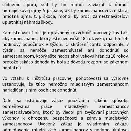
súdnemu sporu, súd by ho mohol zaviazať k úhrade
nemajetkovej ujmy. V prípade, ak by zamestnancovi vznikla aj
hmotná ujma, t. j. škoda, mohol by proti zamestnávateľovi
uplatniť aj náhradu škody.
Zamestnávateľ nie je oprávnený rozvrhnúť pracovný čas tak,
aby zamestnanec, ktorý ešte nedovŕšil 18. rok veku, mal len 24-
hodinový odpočinok v týždni. O skrátení tohto odpočinku v
týždni sa nemôže zamestnávateľ ani dohodnúť so
zamestnancom, ktorý ešte nedosiahol vekovú hranicu 18 rokov,
pretože takáto dohoda by bola z dôvodu rozporu so zákonom
neplatná.
Vo vzťahu k inštitútu pracovnej pohotovosti sa výslovne
ustanovuje, že túto nemožno mladistvým zamestnancom
nariadiť ani s nimi osobitne dohodnúť.
Ďalej sa ustanovuje zákaz používania takého spôsobu
odmeňovania práce mladistvých zamestnancov
zamestnávateľom, ktorý by viedol pri zvyšovaní pracovných
výkonov k ohrozeniu bezpečnosti a zdravia mladistvých
zamestnancov. Uvedený zákaz je vyjadrením zákazu
odmeňovania mladistvých zamestnancov v podobe úkolovej