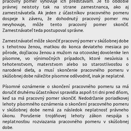
pracovný pomer vyhovuje ich predstavám. Je to obdobie
právnej neistoty tak na strane zamestnanca, ako aj
zamestnávateľa. Ak jeden z účastníkov pracovného pomeru
dospeje k záveru, že dohodnutý pracovný pomer mu
nevyhovuje, môže tento pracovný pomer skončiť.
Zamestnávateľ teda postupoval správne.
Zamestnávateľ môže skončiť pracovný pomer v skúšobnej dobe
s tehotnou ženou, matkou do konca deviateho mesiaca po
pôrode, dojčiacou ženou a mužom na otcovskej dovolenke len
písomne, vo výnimočných prípadoch, ktoré nesúvisia s
tehotenstvom, materstvom alebo so starostlivosťou o
narodené dieťa, a musí skončenie pracovného pomeru v
skúšobnej dobe náležite písomne odôvodniť, inak je neplatné.
Písomné oznámenie o skončení pracovného pomeru sa má
doručiť druhému účastníkovi spravidla aspoň tri dni pred dňom,
keď sa má pracovný pomer skončiť. Nedodržanie poriadkovej
lehoty písomného oznámenia o skončení pracovného pomeru
v skúšobnej dobe nemá za následok neplatnosť právneho
úkonu. Porušenie trojdňovej lehoty zákon nespája s
neplatnosťou rozviazania pracovného pomeru v skúšobnej
dobe.