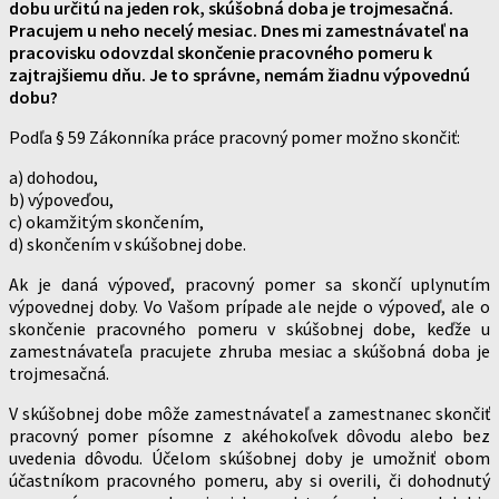
dobu určitú na jeden rok, skúšobná doba je trojmesačná.
Pracujem u neho necelý mesiac. Dnes mi zamestnávateľ na
pracovisku odovzdal skončenie pracovného pomeru k
zajtrajšiemu dňu. Je to správne, nemám žiadnu výpovednú
dobu?
Podľa § 59 Zákonníka práce pracovný pomer možno skončiť:
a) dohodou,
b) výpoveďou,
c) okamžitým skončením,
d) skončením v skúšobnej dobe.
Ak je daná výpoveď, pracovný pomer sa skončí uplynutím
výpovednej doby. Vo Vašom prípade ale nejde o výpoveď, ale o
skončenie pracovného pomeru v skúšobnej dobe, keďže u
zamestnávateľa pracujete zhruba mesiac a skúšobná doba je
trojmesačná.
V skúšobnej dobe môže zamestnávateľ a zamestnanec skončiť
pracovný pomer písomne z akéhokoľvek dôvodu alebo bez
uvedenia dôvodu. Účelom skúšobnej doby je umožniť obom
účastníkom pracovného pomeru, aby si overili, či dohodnutý