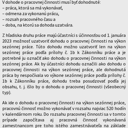
V dohode o pracovnej činnosti musí byť dohodnuté:
– práca, ktorá sa má vykonávať,
– odmena za vykonanú prácu,
– rozsah pracovného času a
– doba, na ktorú sa dohoda uzatvára.
Z hľadiska druhu práce majú účastníci s účinnosťou od 1. januára
2023 možnosť uzatvoriť dohodu o pracovnej činnosti na výkon
sezónnej práce. Túto dohodu možno uzatvoriť len na výkon
sezónnej práce podľa prílohy č. 1b k Zákonníku práce a je
potrebné ju označiť ako dohodu o pracovnej činnosti na výkon
sezónnej práce. Ak by účastníci dohodu označili ako dohodu o
pracovnej činnosti na výkon sezónnej práce, ale dohodnutá
práca by nespočívala vo výkone sezónnej práce podľa prílohy č.
1b k Zákonníku práce, dohodu treba posudzovať podľa jej
obsahu, t. j. išlo by o dohodu o pracovnej činnosti (všeobecný
typ).
Ak ide o dohodu o pracovnej činnosti na výkon sezónnej práce,
pracovnú činnosť možno vykonávať v rozsahu najviac 520 hodín
v kalendárnom roku. Do rozsahu pracovnej činnosti sa v tomto
prípade započítava aj pracovná činnosť vykonávaná
zamestnancom pre toho istého zamestnávateľa na základe