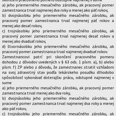
a) jeho priemerného mesačného zárobku, ak pracovný pomer
zamestnanca trval najmenej dva roky a menej ako päť rokov,
b) dvojnásobku jeho priemerného mesačného zárobku, ak
pracovný pomer zamestnanca trval najmenej päť rokov a
menej ako desať rokov,
c) trojnásobku jeho priemerného mesačného zárobku, ak
pracovný pomer zamestnanca trval najmenej desať rokov a
menej ako dvadsať rokov,
d) štvornásobku jeho priemerného mesačného zárobku, ak
pracovný pomer zamestnanca trval najmenej dvadsať rokov.
Zamestnancovi patrí pri skončení pracovného pomeru
dohodou z dôvodov uvedených v § 63 ods. 1 písm. a), b) alebo
písm. f) ZP alebo z dôvodu, že zamestnanec stratil vzhľadom
na svoj zdravotný stav podľa lekárskeho posudku dlhodobo
spôsobilosť vykonávať doterajšiu prácu, odstupné najmenej v
sume
a) jeho priemerného mesačného zárobku, ak pracovný pomer
zamestnanca trval menej ako dva roky,
b) dvojnásobku jeho priemerného mesačného zárobku, ak
pracovný pomer zamestnanca trval najmenej dva roky a menej
ako päť rokov,
c) trojnásobku jeho priemerného mesačného zárobku, ak