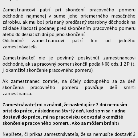
Zamestnancovi patrí pri skončení pracovného pomeru
odchodné najmenej v sume jeho priemerného mesačného
zárobku, ak mu bol priznaný predčasný starobný dôchodok na
základe žiadosti podanej pred skončením pracovného pomeru
alebo do desiatich dní po jeho skončení.
Odchodné zamestnancovi patrí len od jedného
zamestnávateľa.
Zamestnávateľ nie je povinný poskytnúť zamestnancovi
odchodné, ak sa pracovný pomer skončil podľa § 68 ods. 1 ZP (t.
j. okamžité skončenie pracovného pomeru).
Ak zamestnanec zomrie, na účely odstupného sa za deň
skončenia pracovného pomeru považuje deň smrti
zamestnanca.
Zamestnávateľ mi oznámil, že nasledujúce 3 dni nemusím
prísť do práce, následne na štvrtý deň, keď som sa riadne
dostavil do práce, mi na pracovisku odovzdal okamžité
skončenie pracovného pomeru. Ako sa môžem brániť?
Nepíšete, či príkaz zamestnávateľa, že sa nemusíte dostaviť 3