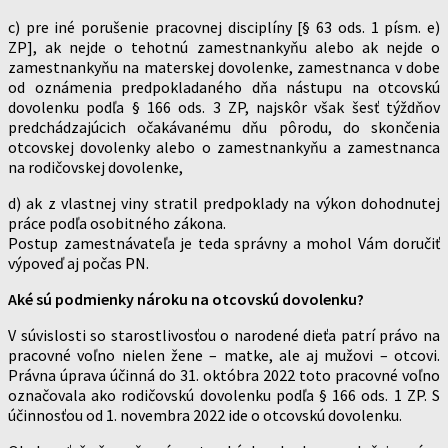
c) pre iné porušenie pracovnej disciplíny [§ 63 ods. 1 písm. e)
ZP], ak nejde o tehotnú zamestnankyňu alebo ak nejde o
zamestnankyňu na materskej dovolenke, zamestnanca v dobe
od oznámenia predpokladaného dňa nástupu na otcovskú
dovolenku podľa § 166 ods. 3 ZP, najskôr však šesť týždňov
predchádzajúcich očakávanému dňu pôrodu, do skončenia
otcovskej dovolenky alebo o zamestnankyňu a zamestnanca
na rodičovskej dovolenke,
d) ak z vlastnej viny stratil predpoklady na výkon dohodnutej
práce podľa osobitného zákona.
Postup zamestnávateľa je teda správny a mohol Vám doručiť
výpoveď aj počas PN.
Aké sú podmienky nároku na otcovskú dovolenku?
V súvislosti so starostlivosťou o narodené dieťa patrí právo na
pracovné voľno nielen žene – matke, ale aj mužovi – otcovi.
Právna úprava účinná do 31. októbra 2022 toto pracovné voľno
označovala ako rodičovskú dovolenku podľa § 166 ods. 1 ZP. S
účinnosťou od 1. novembra 2022 ide o otcovskú dovolenku.