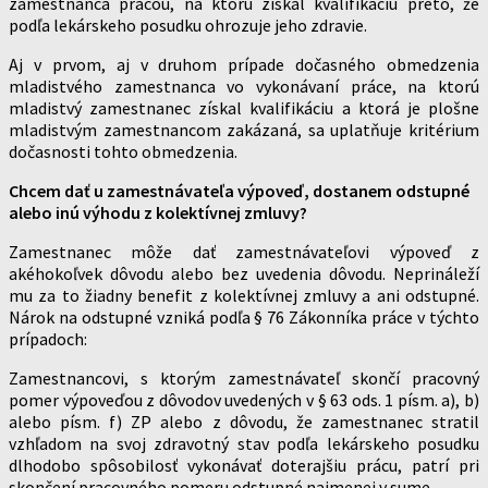
zamestnanca prácou, na ktorú získal kvalifikáciu preto, že
podľa lekárskeho posudku ohrozuje jeho zdravie.
Aj v prvom, aj v druhom prípade dočasného obmedzenia
mladistvého zamestnanca vo vykonávaní práce, na ktorú
mladistvý zamestnanec získal kvalifikáciu a ktorá je plošne
mladistvým zamestnancom zakázaná, sa uplatňuje kritérium
dočasnosti tohto obmedzenia.
Chcem dať u zamestnávateľa výpoveď, dostanem odstupné
alebo inú výhodu z kolektívnej zmluvy?
Zamestnanec môže dať zamestnávateľovi výpoveď z
akéhokoľvek dôvodu alebo bez uvedenia dôvodu. Neprináleží
mu za to žiadny benefit z kolektívnej zmluvy a ani odstupné.
Nárok na odstupné vzniká podľa § 76 Zákonníka práce v týchto
prípadoch:
Zamestnancovi, s ktorým zamestnávateľ skončí pracovný
pomer výpoveďou z dôvodov uvedených v § 63 ods. 1 písm. a), b)
alebo písm. f) ZP alebo z dôvodu, že zamestnanec stratil
vzhľadom na svoj zdravotný stav podľa lekárskeho posudku
dlhodobo spôsobilosť vykonávať doterajšiu prácu, patrí pri
skončení pracovného pomeru odstupné najmenej v sume