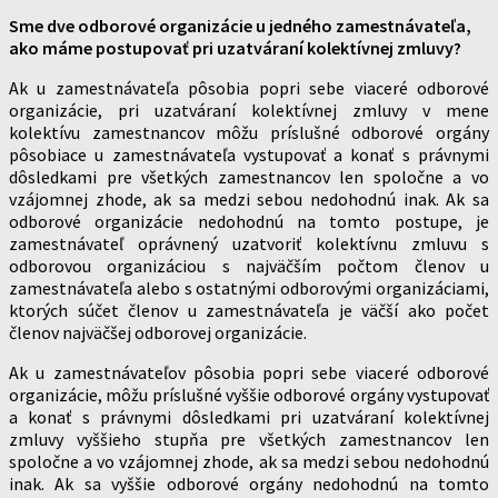
Sme dve odborové organizácie u jedného zamestnávateľa,
ako máme postupovať pri uzatváraní kolektívnej zmluvy?
Ak u zamestnávateľa pôsobia popri sebe viaceré odborové
organizácie, pri uzatváraní kolektívnej zmluvy v mene
kolektívu zamestnancov môžu príslušné odborové orgány
pôsobiace u zamestnávateľa vystupovať a konať s právnymi
dôsledkami pre všetkých zamestnancov len spoločne a vo
vzájomnej zhode, ak sa medzi sebou nedohodnú inak. Ak sa
odborové organizácie nedohodnú na tomto postupe, je
zamestnávateľ oprávnený uzatvoriť kolektívnu zmluvu s
odborovou organizáciou s najväčším počtom členov u
zamestnávateľa alebo s ostatnými odborovými organizáciami,
ktorých súčet členov u zamestnávateľa je väčší ako počet
členov najväčšej odborovej organizácie.
Ak u zamestnávateľov pôsobia popri sebe viaceré odborové
organizácie, môžu príslušné vyššie odborové orgány vystupovať
a konať s právnymi dôsledkami pri uzatváraní kolektívnej
zmluvy vyššieho stupňa pre všetkých zamestnancov len
spoločne a vo vzájomnej zhode, ak sa medzi sebou nedohodnú
inak. Ak sa vyššie odborové orgány nedohodnú na tomto