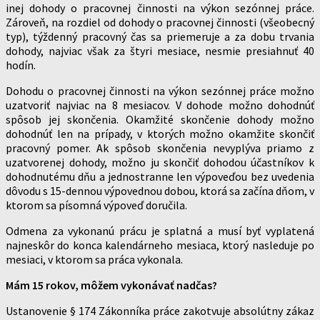
inej dohody o pracovnej činnosti na výkon sezónnej práce.
Zároveň, na rozdiel od dohody o pracovnej činnosti (všeobecný
typ), týždenný pracovný čas sa priemeruje a za dobu trvania
dohody, najviac však za štyri mesiace, nesmie presiahnuť 40
hodín.
Dohodu o pracovnej činnosti na výkon sezónnej práce možno
uzatvoriť najviac na 8 mesiacov. V dohode možno dohodnúť
spôsob jej skončenia. Okamžité skončenie dohody možno
dohodnúť len na prípady, v ktorých možno okamžite skončiť
pracovný pomer. Ak spôsob skončenia nevyplýva priamo z
uzatvorenej dohody, možno ju skončiť dohodou účastníkov k
dohodnutému dňu a jednostranne len výpoveďou bez uvedenia
dôvodu s 15-dennou výpovednou dobou, ktorá sa začína dňom, v
ktorom sa písomná výpoveď doručila.
Odmena za vykonanú prácu je splatná a musí byť vyplatená
najneskôr do konca kalendárneho mesiaca, ktorý nasleduje po
mesiaci, v ktorom sa práca vykonala.
Mám 15 rokov, môžem vykonávať nadčas?
Ustanovenie § 174 Zákonníka práce zakotvuje absolútny zákaz