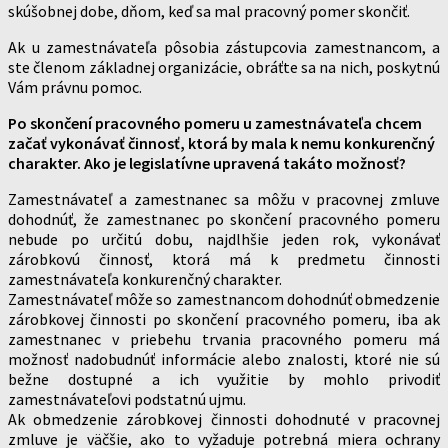
skúšobnej dobe, dňom, keď sa mal pracovný pomer skončiť.
Ak u zamestnávateľa pôsobia zástupcovia zamestnancom, a
ste členom základnej organizácie, obráťte sa na nich, poskytnú
Vám právnu pomoc.
Po skončení pracovného pomeru u zamestnávateľa chcem
začať vykonávať činnosť, ktorá by mala k nemu konkurenčný
charakter. Ako je legislatívne upravená takáto možnosť?
Zamestnávateľ a zamestnanec sa môžu v pracovnej zmluve
dohodnúť, že zamestnanec po skončení pracovného pomeru
nebude po určitú dobu, najdlhšie jeden rok, vykonávať
zárobkovú činnosť, ktorá má k predmetu činnosti
zamestnávateľa konkurenčný charakter.
Zamestnávateľ môže so zamestnancom dohodnúť obmedzenie
zárobkovej činnosti po skončení pracovného pomeru, iba ak
zamestnanec v priebehu trvania pracovného pomeru má
možnosť nadobudnúť informácie alebo znalosti, ktoré nie sú
bežne dostupné a ich využitie by mohlo privodiť
zamestnávateľovi podstatnú ujmu.
Ak obmedzenie zárobkovej činnosti dohodnuté v pracovnej
zmluve je väčšie, ako to vyžaduje potrebná miera ochrany