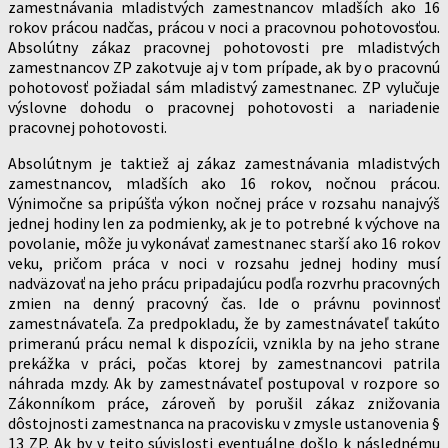
zamestnávania mladistvých zamestnancov mladších ako 16
rokov prácou nadčas, prácou v noci a pracovnou pohotovosťou.
Absolútny zákaz pracovnej pohotovosti pre mladistvých
zamestnancov ZP zakotvuje aj v tom prípade, ak by o pracovnú
pohotovosť požiadal sám mladistvý zamestnanec. ZP vylučuje
výslovne dohodu o pracovnej pohotovosti a nariadenie
pracovnej pohotovosti.
Absolútnym je taktiež aj zákaz zamestnávania mladistvých
zamestnancov, mladších ako 16 rokov, nočnou prácou.
Výnimočne sa pripúšťa výkon nočnej práce v rozsahu nanajvýš
jednej hodiny len za podmienky, ak je to potrebné k výchove na
povolanie, môže ju vykonávať zamestnanec starší ako 16 rokov
veku, pričom práca v noci v rozsahu jednej hodiny musí
nadväzovať na jeho prácu pripadajúcu podľa rozvrhu pracovných
zmien na denný pracovný čas. Ide o právnu povinnosť
zamestnávateľa. Za predpokladu, že by zamestnávateľ takúto
primeranú prácu nemal k dispozícii, vznikla by na jeho strane
prekážka v práci, počas ktorej by zamestnancovi patrila
náhrada mzdy. Ak by zamestnávateľ postupoval v rozpore so
Zákonníkom práce, zároveň by porušil zákaz znižovania
dôstojnosti zamestnanca na pracovisku v zmysle ustanovenia §
13 ZP. Ak by v tejto súvislosti eventuálne došlo k následnému