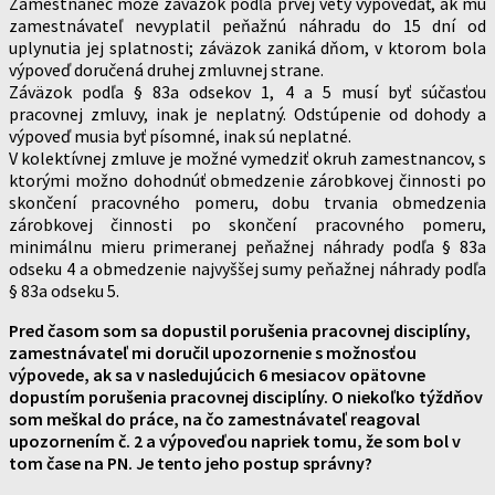
Zamestnanec môže záväzok podľa prvej vety vypovedať, ak mu
zamestnávateľ nevyplatil peňažnú náhradu do 15 dní od
uplynutia jej splatnosti; záväzok zaniká dňom, v ktorom bola
výpoveď doručená druhej zmluvnej strane.
Záväzok podľa § 83a odsekov 1, 4 a 5 musí byť súčasťou
pracovnej zmluvy, inak je neplatný. Odstúpenie od dohody a
výpoveď musia byť písomné, inak sú neplatné.
V kolektívnej zmluve je možné vymedziť okruh zamestnancov, s
ktorými možno dohodnúť obmedzenie zárobkovej činnosti po
skončení pracovného pomeru, dobu trvania obmedzenia
zárobkovej činnosti po skončení pracovného pomeru,
minimálnu mieru primeranej peňažnej náhrady podľa § 83a
odseku 4 a obmedzenie najvyššej sumy peňažnej náhrady podľa
§ 83a odseku 5.
Pred časom som sa dopustil porušenia pracovnej disciplíny,
zamestnávateľ mi doručil upozornenie s možnosťou
výpovede, ak sa v nasledujúcich 6 mesiacov opätovne
dopustím porušenia pracovnej disciplíny. O niekoľko týždňov
som meškal do práce, na čo zamestnávateľ reagoval
upozornením č. 2 a výpoveďou napriek tomu, že som bol v
tom čase na PN. Je tento jeho postup správny?