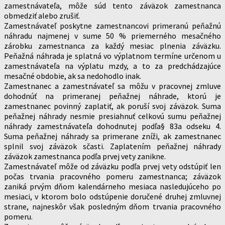
zamestnávateľa, môže súd tento záväzok zamestnanca
obmedziť alebo zrušiť.
Zamestnávateľ poskytne zamestnancovi primeranú peňažnú
náhradu najmenej v sume 50 % priemerného mesačného
zárobku zamestnanca za každý mesiac plnenia záväzku.
Peňažná náhrada je splatná vo výplatnom termíne určenom u
zamestnávateľa na výplatu mzdy, a to za predchádzajúce
mesačné obdobie, ak sa nedohodlo inak.
Zamestnanec a zamestnávateľ sa môžu v pracovnej zmluve
dohodnúť na primeranej peňažnej náhrade, ktorú je
zamestnanec povinný zaplatiť, ak poruší svoj záväzok. Suma
peňažnej náhrady nesmie presiahnuť celkovú sumu peňažnej
náhrady zamestnávateľa dohodnutej podľa§ 83a odseku 4.
Suma peňažnej náhrady sa primerane zníži, ak zamestnanec
splnil svoj záväzok sčasti. Zaplatením peňažnej náhrady
záväzok zamestnanca podľa prvej vety zanikne.
Zamestnávateľ môže od záväzku podľa prvej vety odstúpiť len
počas trvania pracovného pomeru zamestnanca; záväzok
zaniká prvým dňom kalendárneho mesiaca nasledujúceho po
mesiaci, v ktorom bolo odstúpenie doručené druhej zmluvnej
strane, najneskôr však posledným dňom trvania pracovného
pomeru.