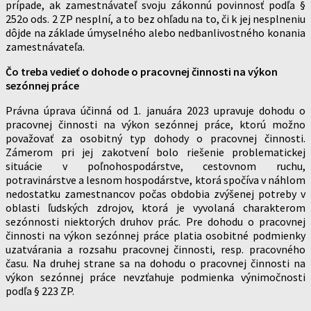
prípade, ak zamestnávateľ svoju zákonnú povinnosť podľa §
252o ods. 2 ZP nesplní, a to bez ohľadu na to, či k jej nesplneniu
dôjde na základe úmyselného alebo nedbanlivostného konania
zamestnávateľa.
Čo treba vedieť o dohode o pracovnej činnosti na výkon
sezónnej práce
Právna úprava účinná od 1. januára 2023 upravuje dohodu o
pracovnej činnosti na výkon sezónnej práce, ktorú možno
považovať za osobitný typ dohody o pracovnej činnosti.
Zámerom pri jej zakotvení bolo riešenie problematickej
situácie v poľnohospodárstve, cestovnom ruchu,
potravinárstve a lesnom hospodárstve, ktorá spočíva v náhlom
nedostatku zamestnancov počas obdobia zvýšenej potreby v
oblasti ľudských zdrojov, ktorá je vyvolaná charakterom
sezónnosti niektorých druhov prác. Pre dohodu o pracovnej
činnosti na výkon sezónnej práce platia osobitné podmienky
uzatvárania a rozsahu pracovnej činnosti, resp. pracovného
času. Na druhej strane sa na dohodu o pracovnej činnosti na
výkon sezónnej práce nevzťahuje podmienka výnimočnosti
podľa § 223 ZP.