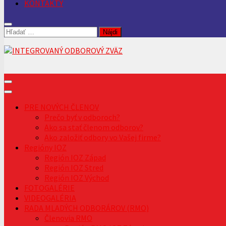
KONTAKTY
Hľadať:
PRE NOVÝCH ČLENOV
Prečo byť v odboroch?
Ako sa stať členom odborov?
Ako založiť odbory vo Vašej firme?
Regióny IOZ
Región IOZ Západ
Región IOZ Stred
Región IOZ Východ
FOTOGALÉRIE
VIDEOGALÉRIA
RADA MLADÝCH ODBORÁROV (RMO)
Členovia RMO