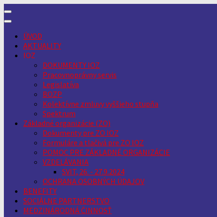
Skip
to
content
ÚVOD
AKTUALITY
IOZ
DOKUMENTY IOZ
Pracovnoprávny servis
Legislatíva
BOZP
Kolektívne zmluvy vyššieho stupňa
Spektrum
Základné organizácie (ZO)
Dokumenty pre ZO IOZ
Formuláre a tlačivá pre ZO IOZ
POMOC PRE ZÁKLADNÉ ORGANIZÁCIE
VZDELÁVANIA
SVIT, 26. - 27.9.2024
OCHRANA OSOBNÝCH ÚDAJOV
BENEFITY
SOCIÁLNE PARTNERSTVO
MEDZINÁRODNÁ ČINNOSŤ