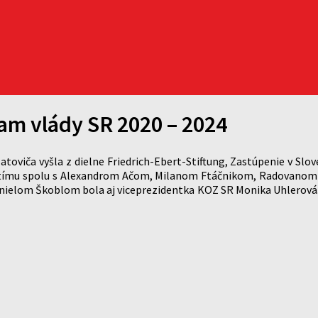
m vlády SR 2020 – 2024
Matoviča vyšla z dielne Friedrich-Ebert-Stiftung, Zastúpenie v S
kého tímu spolu s Alexandrom Ačom, Milanom Ftáčnikom, Radovan
elom Škoblom bola aj viceprezidentka KOZ SR Monika Uhlerová. 