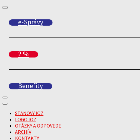
e-Správy
2 %
Benefity
STANOVY IOZ
LOGO IOZ
OTÁZKY A ODPOVEDE
ARCHÍV
KONTAKTY