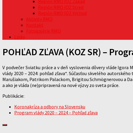
Región RMO IOZ Západ
Región RMO IOZ Stred
Región RMO IOZ Východ
Aktivity RMO
Kontakt
Fotogalérie RMO
Linky
POHĽAD ZĽAVA (KOZ SR) – Progra
V podvečer Sviatku práce a v deň vyslovenia dôvery vláde Igora 
vlády 2020 – 2024: pohľad zľava“. Súčasťou skvelého autors
Marušiakom, Patrikom Palackom, Brigitou Schmögnerovou a Dani
a ako je vláda (ne)pripravená na nové výzvy zo sveta práce.
Publikácie:
Koronakríza a odbory na Slovensku
Program vlády 2020 – 2024 – Pohľad zľava