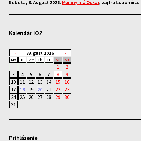
Sobota
, 8. August 2026.
Meniny má
Oskar
, zajtra
Ľubomíra
.
Kalendár IOZ
«
August 2026
»
Mo
Tu
We
Th
Fr
Sa
Su
1
2
3
4
5
6
7
8
9
10
11
12
13
14
15
16
17
18
19
20
21
22
23
24
25
26
27
28
29
30
31
Prihlásenie