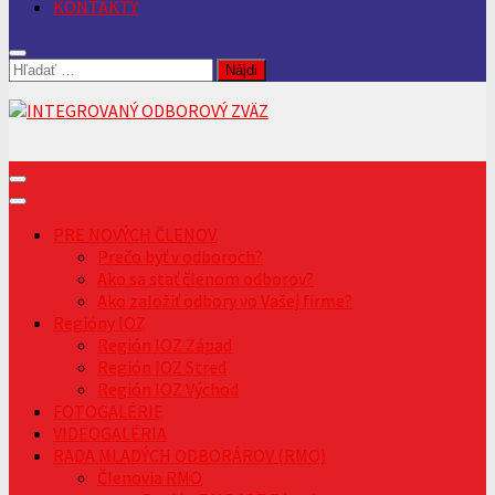
KONTAKTY
Hľadať:
PRE NOVÝCH ČLENOV
Prečo byť v odboroch?
Ako sa stať členom odborov?
Ako založiť odbory vo Vašej firme?
Regióny IOZ
Región IOZ Západ
Región IOZ Stred
Región IOZ Východ
FOTOGALÉRIE
VIDEOGALÉRIA
RADA MLADÝCH ODBORÁROV (RMO)
Členovia RMO