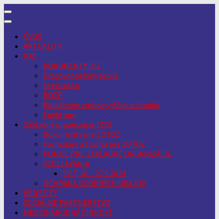
Skip
to
content
ÚVOD
AKTUALITY
IOZ
DOKUMENTY IOZ
Pracovnoprávny servis
Legislatíva
BOZP
Kolektívne zmluvy vyššieho stupňa
Spektrum
Základné organizácie (ZO)
Dokumenty pre ZO IOZ
Formuláre a tlačivá pre ZO IOZ
POMOC PRE ZÁKLADNÉ ORGANIZÁCIE
VZDELÁVANIA
SVIT, 26. - 27.9.2024
OCHRANA OSOBNÝCH ÚDAJOV
BENEFITY
SOCIÁLNE PARTNERSTVO
MEDZINÁRODNÁ ČINNOSŤ