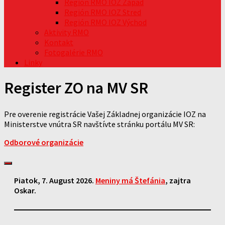
Región RMO IOZ Západ
Región RMO IOZ Stred
Región RMO IOZ Východ
Aktivity RMO
Kontakt
Fotogalérie RMO
Linky
Register ZO na MV SR
Pre overenie registrácie Vašej Základnej organizácie IOZ na
Ministerstve vnútra SR navštívte stránku portálu MV SR:
Odborové organizácie
Piatok
, 7. August 2026.
Meniny má
Štefánia
, zajtra
Oskar
.