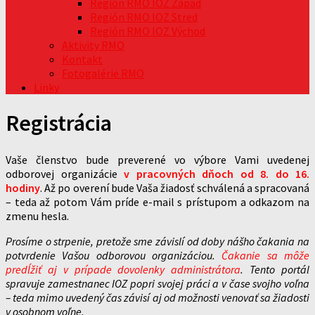
Región RMO IOZ Západ
Región RMO IOZ Stred
Región RMO IOZ Východ
Aktivity RMO
Kontakt
Fotogalérie RMO
Linky
Registrácia
Vaše členstvo bude preverené vo výbore Vami uvedenej
odborovej organizácie
v pracovných dňoch od 8. do 16.
hodiny
. Až po overení bude Vaša žiadosť schválená a spracovaná
– teda až potom Vám príde e-mail s prístupom a odkazom na
zmenu hesla.
Prosíme o strpenie, pretože sme závislí od doby nášho čakania na
potvrdenie Vašou odborovou organizáciou.
Čakanie sa môže
predĺžiť aj v prípade dovolenky administrátora
. Tento portál
spravuje zamestnanec IOZ popri svojej práci a v čase svojho voľna
– teda mimo uvedený čas závisí aj od možnosti venovať sa žiadosti
v osobnom voľne.