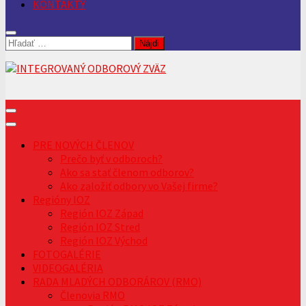
KONTAKTY
Hľadať:
PRE NOVÝCH ČLENOV
Prečo byť v odboroch?
Ako sa stať členom odborov?
Ako založiť odbory vo Vašej firme?
Regióny IOZ
Región IOZ Západ
Región IOZ Stred
Región IOZ Východ
FOTOGALÉRIE
VIDEOGALÉRIA
RADA MLADÝCH ODBORÁROV (RMO)
Členovia RMO