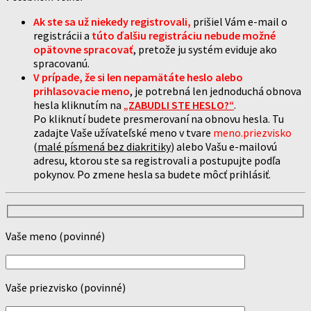
Ak ste sa už niekedy registrovali
,
prišiel Vám e-mail o
registrácii a
túto ďalšiu registráciu nebude možné
opätovne spracovať
, pretože ju systém eviduje ako
spracovanú.
V prípade, že si len nepamätáte heslo alebo
prihlasovacie meno
, je potrebná len jednoduchá obnova
hesla kliknutím na
„ZABUDLI STE HESLO?“
.
Po kliknutí budete presmerovaní na obnovu hesla. Tu
zadajte Vaše užívateľské meno v tvare
meno.priezvisko
(
malé písmená bez diakritiky
) alebo Vašu e-mailovú
adresu, ktorou ste sa registrovali a postupujte podľa
pokynov. Po zmene hesla sa budete môcť prihlásiť.
Vaše meno (povinné)
Vaše priezvisko (povinné)