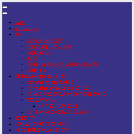
Skip
to
content
ÚVOD
AKTUALITY
IOZ
DOKUMENTY IOZ
Pracovnoprávny servis
Legislatíva
BOZP
Kolektívne zmluvy vyššieho stupňa
Spektrum
Základné organizácie (ZO)
Dokumenty pre ZO IOZ
Formuláre a tlačivá pre ZO IOZ
POMOC PRE ZÁKLADNÉ ORGANIZÁCIE
VZDELÁVANIA
SVIT, 26. - 27.9.2024
OCHRANA OSOBNÝCH ÚDAJOV
BENEFITY
SOCIÁLNE PARTNERSTVO
MEDZINÁRODNÁ ČINNOSŤ