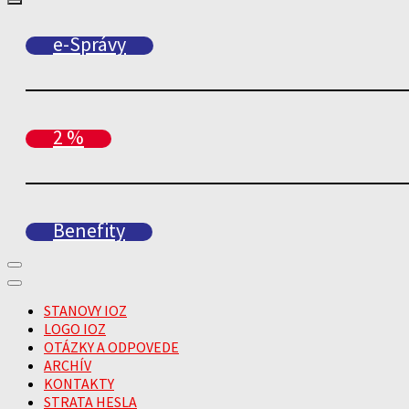
e-Správy
2 %
Benefity
STANOVY IOZ
LOGO IOZ
OTÁZKY A ODPOVEDE
ARCHÍV
KONTAKTY
STRATA HESLA