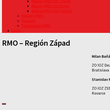
Región RMO IOZ Západ
Región RMO IOZ Stred
Región RMO IOZ Východ
Aktivity RMO
Kontakt
Fotogalérie RMO
Linky
RMO – Región Západ
Milan Baň
ZO IOZ De
Bratislava
Stanislav 
ZO IOZ ZS
Kovarce