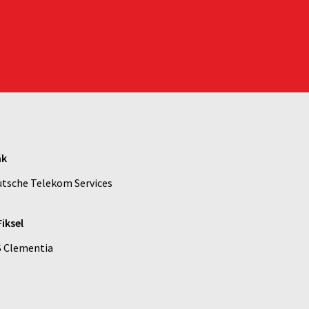
ák
utsche Telekom Services
Fiksel
S Clementia