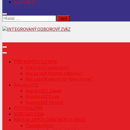
KONTAKTY
Hľadať:
PRE NOVÝCH ČLENOV
Prečo byť v odboroch?
Ako sa stať členom odborov?
Ako založiť odbory vo Vašej firme?
Regióny IOZ
Región IOZ Západ
Región IOZ Stred
Región IOZ Východ
FOTOGALÉRIE
VIDEOGALÉRIA
RADA MLADÝCH ODBORÁROV (RMO)
Členovia RMO