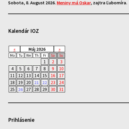
Sobota
, 8. August 2026.
Meniny má
Oskar
, zajtra
Ľubomíra
.
Kalendár IOZ
«
Máj 2026
»
Mo
Tu
We
Th
Fr
Sa
Su
1
2
3
4
5
6
7
8
9
10
11
12
13
14
15
16
17
18
19
20
21
22
23
24
25
26
27
28
29
30
31
Prihlásenie