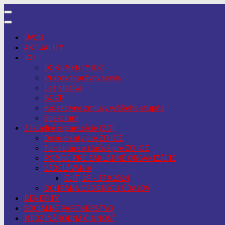
Skip
to
content
ÚVOD
AKTUALITY
IOZ
DOKUMENTY IOZ
Pracovnoprávny servis
Legislatíva
BOZP
Kolektívne zmluvy vyššieho stupňa
Spektrum
Základné organizácie (ZO)
Dokumenty pre ZO IOZ
Formuláre a tlačivá pre ZO IOZ
POMOC PRE ZÁKLADNÉ ORGANIZÁCIE
VZDELÁVANIA
SVIT, 26. - 27.9.2024
OCHRANA OSOBNÝCH ÚDAJOV
BENEFITY
SOCIÁLNE PARTNERSTVO
MEDZINÁRODNÁ ČINNOSŤ