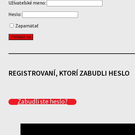
Užívateľské meno:
Heslo:
Zapamätať
REGISTROVANÍ, KTORÍ ZABUDLI HESLO
Zabudli ste heslo?