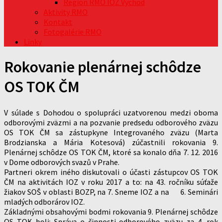
Región RMO IOZ Východ
Aktivity RMO
Kontakt
Fotogalérie RMO
Linky
Rokovanie plenárnej schôdze
OS TOK ČM
V súlade s Dohodou o spolupráci uzatvorenou medzi oboma
odborovými zväzmi a na pozvanie predsedu odborového zväzu
OS TOK ČM sa zástupkyne Integrovaného zväzu (Marta
Brodzianska a Mária Kotesová) zúčastnili rokovania 9.
Plenárnej schôdze OS TOK ČM, ktoré sa konalo dňa 7. 12. 2016
v Dome odborových svazů v Prahe.
Partneri okrem iného diskutovali o účasti zástupcov OS TOK
ČM na aktivitách IOZ v roku 2017 a to: na 43. ročníku súťaže
žiakov SOŠ v oblasti BOZP, na 7. Sneme IOZ a na 6. Seminári
mladých odborárov IOZ.
Základnými obsahovými bodmi rokovania 9. Plenárnej schôdze
OS TOK boli: Správa o činnosti odborového zväzu za 4. rok