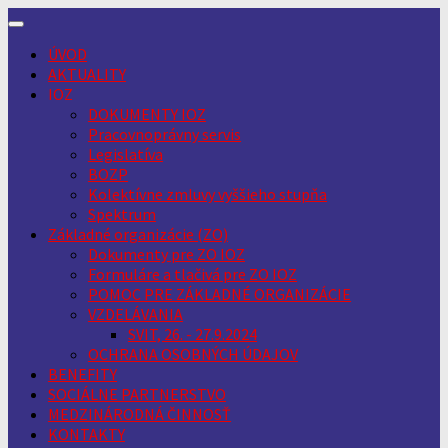
Skip
to
ÚVOD
content
AKTUALITY
IOZ
DOKUMENTY IOZ
Pracovnoprávny servis
Legislatíva
BOZP
Kolektívne zmluvy vyššieho stupňa
Spektrum
Základné organizácie (ZO)
Dokumenty pre ZO IOZ
Formuláre a tlačivá pre ZO IOZ
POMOC PRE ZÁKLADNÉ ORGANIZÁCIE
VZDELÁVANIA
SVIT, 26. - 27.9.2024
OCHRANA OSOBNÝCH ÚDAJOV
BENEFITY
SOCIÁLNE PARTNERSTVO
MEDZINÁRODNÁ ČINNOSŤ
KONTAKTY