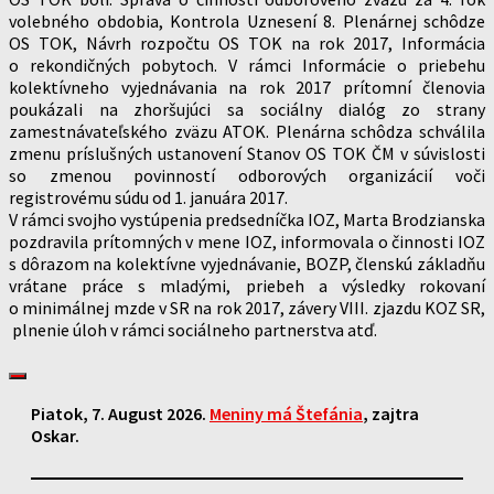
volebného obdobia, Kontrola Uznesení 8. Plenárnej schôdze
OS TOK, Návrh rozpočtu OS TOK na rok 2017, Informácia
o rekondičných pobytoch. V rámci Informácie o priebehu
kolektívneho vyjednávania na rok 2017 prítomní členovia
poukázali na zhoršujúci sa sociálny dialóg zo strany
zamestnávateľského zväzu ATOK. Plenárna schôdza schválila
zmenu príslušných ustanovení Stanov OS TOK ČM v súvislosti
so zmenou povinností odborových organizácií voči
registrovému súdu od 1. januára 2017.
V rámci svojho vystúpenia predsedníčka IOZ, Marta Brodzianska
pozdravila prítomných v mene IOZ, informovala o činnosti IOZ
s dôrazom na kolektívne vyjednávanie, BOZP, členskú základňu
vrátane práce s mladými, priebeh a výsledky rokovaní
o minimálnej mzde v SR na rok 2017, závery VIII. zjazdu KOZ SR,
plnenie úloh v rámci sociálneho partnerstva atď.
Piatok
, 7. August 2026.
Meniny má
Štefánia
, zajtra
Oskar
.