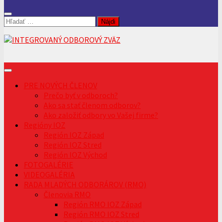
Hľadať:
PRE NOVÝCH ČLENOV
Prečo byť v odboroch?
Ako sa stať členom odborov?
Ako založiť odbory vo Vašej firme?
Regióny IOZ
Región IOZ Západ
Región IOZ Stred
Región IOZ Východ
FOTOGALÉRIE
VIDEOGALÉRIA
RADA MLADÝCH ODBORÁROV (RMO)
Členovia RMO
Región RMO IOZ Západ
Región RMO IOZ Stred