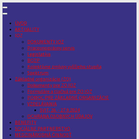
Skip
to
content
ÚVOD
AKTUALITY
IOZ
DOKUMENTY IOZ
Pracovnoprávny servis
Legislatíva
BOZP
Kolektívne zmluvy vyššieho stupňa
Spektrum
Základné organizácie (ZO)
Dokumenty pre ZO IOZ
Formuláre a tlačivá pre ZO IOZ
POMOC PRE ZÁKLADNÉ ORGANIZÁCIE
VZDELÁVANIA
SVIT, 26. - 27.9.2024
OCHRANA OSOBNÝCH ÚDAJOV
BENEFITY
SOCIÁLNE PARTNERSTVO
MEDZINÁRODNÁ ČINNOSŤ