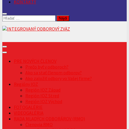
KONTAKTY
Hľadať:
PRE NOVÝCH ČLENOV
Prečo byť v odboroch?
Ako sa stať členom odborov?
Ako založiť odbory vo Vašej firme?
Regióny IOZ
Región IOZ Západ
Región IOZ Stred
Región IOZ Východ
FOTOGALÉRIE
VIDEOGALÉRIA
RADA MLADÝCH ODBORÁROV (RMO)
Členovia RMO