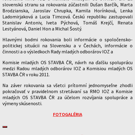
slovenskú stranu sa rokovania zúčastnili Dušan Barčík, Marta
Brodzianska, Jaroslav Chrupka, Kamila Horínková, Lenka
Ladomirjaková a Lucia Timcová. Českú republiku zastupovali
Stanislav Antoniv, Iveta Pýchová, Tomáš Krejčí, Renata
Lestyánová, Daniel Hon a Michal Šostý.
Hlavnými bodmi rokovania boli informácie o spoločensko-
politickej situácii na Slovensku a v Čechách, informácie o
činnosti a o výsledkoch Rady mladých odborárov IOZ a
Komisie mladých OS STAVBA ČR, návrh na ďalšiu spoluprácu
medzi Radou mladých odborárov IOZ a Komisiou mladých OS
STAVBA ČR v roku 2011.
Na záver rokovania sa všetci prítomní jednomyseľne zhodli
pokračovať v pravidelnom stretávaní sa RMO IOZ a Komisie
mladých OS STAVBA ČR za účelom rozvíjania spolupráce a
výmeny skúsenosti.
FOTOGALÉRIA