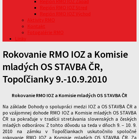
Región RMO IOZ Západ
Región RMO IOZ Stred
Región RMO IOZ Východ
Aktivity RMO
Kontakt
Fotogalérie RMO
Linky
Rokovanie RMO IOZ a Komisie
mladých OS STAVBA ČR,
Topoľčianky 9.-10.9.2010
Rokovanie RMO IOZ a Komisie mladých OS STAVBA ČR
Na základe Dohody o spolupráci medzi IOZ a OS STAVBA ČR a
po vzájomnej dohode RMO IOZ a Komisie mladých OS STAVBA
ČR sa pokračuje v tradícii stretávania slovenských a českých
mladých odborárov. Z tohto dôvodu sa teda v dňoch 9. – 10. 9.
2010 na zámku v Topoľčiankach uskutočnilo spoločné
rokovanie RMO IOZ a Komisie mladých OS STAVBA ČR. Za