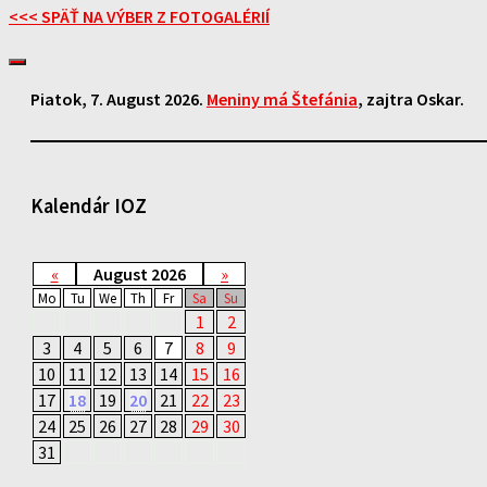
<<< SPÄŤ NA VÝBER Z FOTOGALÉRIÍ
Piatok
, 7. August 2026.
Meniny má
Štefánia
, zajtra
Oskar
.
Kalendár IOZ
«
August 2026
»
Mo
Tu
We
Th
Fr
Sa
Su
1
2
3
4
5
6
7
8
9
10
11
12
13
14
15
16
17
18
19
20
21
22
23
24
25
26
27
28
29
30
31