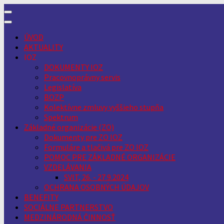
Skip
to
content
ÚVOD
AKTUALITY
IOZ
DOKUMENTY IOZ
Pracovnoprávny servis
Legislatíva
BOZP
Kolektívne zmluvy vyššieho stupňa
Spektrum
Základné organizácie (ZO)
Dokumenty pre ZO IOZ
Formuláre a tlačivá pre ZO IOZ
POMOC PRE ZÁKLADNÉ ORGANIZÁCIE
VZDELÁVANIA
SVIT, 26. - 27.9.2024
OCHRANA OSOBNÝCH ÚDAJOV
BENEFITY
SOCIÁLNE PARTNERSTVO
MEDZINÁRODNÁ ČINNOSŤ