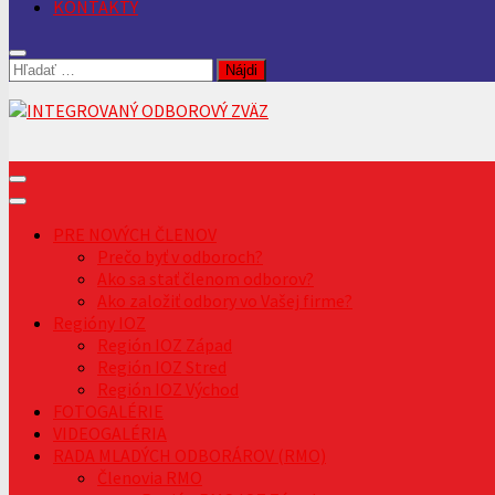
KONTAKTY
Hľadať:
PRE NOVÝCH ČLENOV
Prečo byť v odboroch?
Ako sa stať členom odborov?
Ako založiť odbory vo Vašej firme?
Regióny IOZ
Región IOZ Západ
Región IOZ Stred
Región IOZ Východ
FOTOGALÉRIE
VIDEOGALÉRIA
RADA MLADÝCH ODBORÁROV (RMO)
Členovia RMO