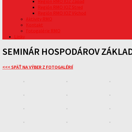
Región RMO IOZ Západ
Región RMO IOZ Stred
Región RMO IOZ Východ
Aktivity RMO
Kontakt
Fotogalérie RMO
Linky
SEMINÁR HOSPODÁROV ZÁKLADNÝ
<<< SPÄŤ NA VÝBER Z FOTOGALÉRIÍ