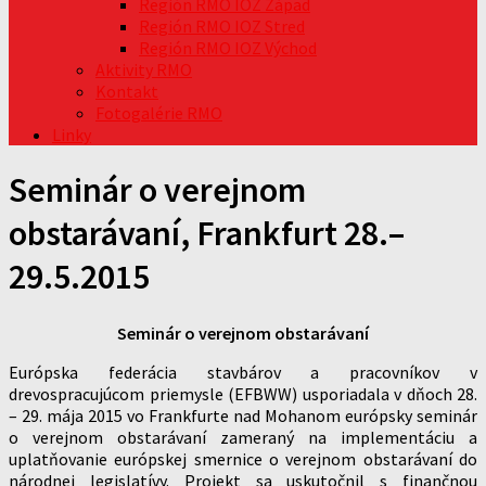
Región RMO IOZ Západ
Región RMO IOZ Stred
Región RMO IOZ Východ
Aktivity RMO
Kontakt
Fotogalérie RMO
Linky
Seminár o verejnom
obstarávaní, Frankfurt 28.–
29.5.2015
Seminár o verejnom obstarávaní
Európska federácia stavbárov a pracovníkov v
drevospracujúcom priemysle (EFBWW) usporiadala v dňoch 28.
– 29. mája 2015 vo Frankfurte nad Mohanom európsky seminár
o verejnom obstarávaní zameraný na implementáciu a
uplatňovanie európskej smernice o verejnom obstarávaní do
národnej legislatívy. Projekt sa uskutočnil s finančnou