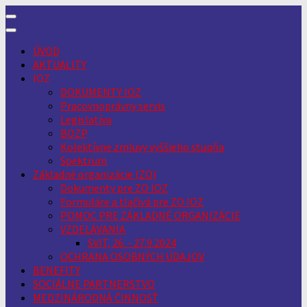
Skip
to
content
ÚVOD
AKTUALITY
IOZ
DOKUMENTY IOZ
Pracovnoprávny servis
Legislatíva
BOZP
Kolektívne zmluvy vyššieho stupňa
Spektrum
Základné organizácie (ZO)
Dokumenty pre ZO IOZ
Formuláre a tlačivá pre ZO IOZ
POMOC PRE ZÁKLADNÉ ORGANIZÁCIE
VZDELÁVANIA
SVIT, 26. - 27.9.2024
OCHRANA OSOBNÝCH ÚDAJOV
BENEFITY
SOCIÁLNE PARTNERSTVO
MEDZINÁRODNÁ ČINNOSŤ