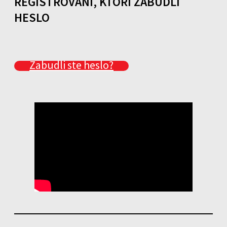
REGISTROVANÍ, KTORÍ ZABUDLI
HESLO
Zabudli ste heslo?