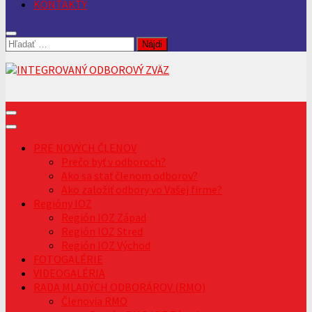
KONTAKTY
Hľadať:
PRE NOVÝCH ČLENOV
Prečo byť v odboroch?
Ako sa stať členom odborov?
Ako založiť odbory vo Vašej firme?
Regióny IOZ
Región IOZ Západ
Región IOZ Stred
Región IOZ Východ
FOTOGALÉRIE
VIDEOGALÉRIA
RADA MLADÝCH ODBORÁROV (RMO)
Členovia RMO