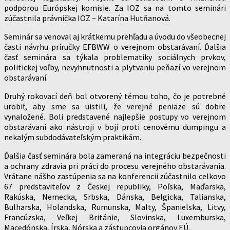
podporou Európskej komisie. Za IOZ sa na tomto seminári
zúčastnila právnička IOZ – Katarína Hutňanová.
Seminár sa venoval aj krátkemu prehľadu a úvodu do všeobecnej
časti návrhu príručky EFBWW o verejnom obstarávaní. Ďalšia
časť seminára sa týkala problematiky sociálnych prvkov,
politickej voľby, nevyhnutnosti a plytvaniu peňazí vo verejnom
obstarávaní.
Druhý rokovací deň bol otvorený témou toho, čo je potrebné
urobiť, aby sme sa uistili, že verejné peniaze sú dobre
vynaložené. Boli predstavené najlepšie postupy vo verejnom
obstarávaní ako nástroji v boji proti cenovému dumpingu a
nekalým subdodávateľským praktikám.
Ďalšia časť seminára bola zameraná na integráciu bezpečnosti
a ochrany zdravia pri práci do procesu verejného obstarávania.
Vrátane nášho zastúpenia sa na konferencii zúčastnilo celkovo
67 predstaviteľov z Českej republiky, Poľska, Maďarska,
Rakúska, Nemecka, Srbska, Dánska, Belgicka, Talianska,
Bulharska, Holandska, Rumunska, Malty, Španielska, Litvy,
Francúzska, Veľkej Británie, Slovinska, Luxemburska,
Macedónska, Írska, Nórska a zástupcovia orgánov EÚ.