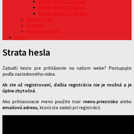
Región RMO IOZ Západ
Región RMO IOZ Stred
Región RMO IOZ Východ
Aktivity RMO
Kontakt
Fotogalérie RMO
Linky
Strata hesla
Zabudli heslo pre prihlásenie na našom webe? Postupujte
podľa nasledovného videa.
Ak ste už registrovaní, ďalšia registrácia nie je možná a je
úplne zbytočná.
Ako prihlasovacie meno použite tvar:
meno.priezvisko
alebo
emailovú adresu
, ktorú ste zadali pri registrácii.