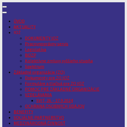
Skip
to
content
ÚVOD
AKTUALITY
IOZ
DOKUMENTY IOZ
Pracovnoprávny servis
Legislatíva
BOZP
Kolektívne zmluvy vyššieho stupňa
Spektrum
Základné organizácie (ZO)
Dokumenty pre ZO IOZ
Formuláre a tlačivá pre ZO IOZ
POMOC PRE ZÁKLADNÉ ORGANIZÁCIE
VZDELÁVANIA
SVIT, 26. - 27.9.2024
OCHRANA OSOBNÝCH ÚDAJOV
BENEFITY
SOCIÁLNE PARTNERSTVO
MEDZINÁRODNÁ ČINNOSŤ