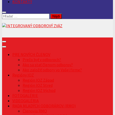
KONTAKTY
Hľadať:
PRE NOVÝCH ČLENOV
Prečo byť v odboroch?
Ako sa stať členom odborov?
Ako založiť odbory vo Vašej firme?
Regióny IOZ
Región IOZ Západ
Región IOZ Stred
Región IOZ Východ
FOTOGALÉRIE
VIDEOGALÉRIA
RADA MLADÝCH ODBORÁROV (RMO)
Členovia RMO