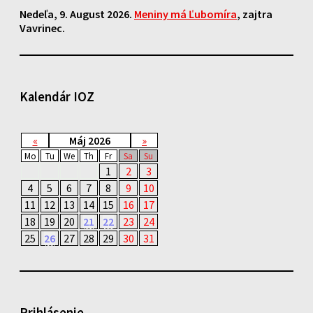
Nedeľa
, 9. August 2026.
Meniny má
Ľubomíra
, zajtra
Vavrinec
.
Kalendár IOZ
«
Máj 2026
»
Mo
Tu
We
Th
Fr
Sa
Su
1
2
3
4
5
6
7
8
9
10
11
12
13
14
15
16
17
18
19
20
21
22
23
24
25
26
27
28
29
30
31
Prihlásenie