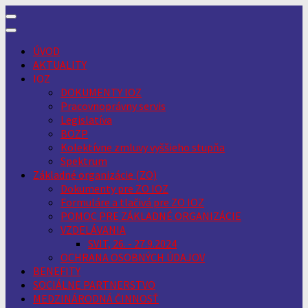
Skip
to
content
ÚVOD
AKTUALITY
IOZ
DOKUMENTY IOZ
Pracovnoprávny servis
Legislatíva
BOZP
Kolektívne zmluvy vyššieho stupňa
Spektrum
Základné organizácie (ZO)
Dokumenty pre ZO IOZ
Formuláre a tlačivá pre ZO IOZ
POMOC PRE ZÁKLADNÉ ORGANIZÁCIE
VZDELÁVANIA
SVIT, 26. - 27.9.2024
OCHRANA OSOBNÝCH ÚDAJOV
BENEFITY
SOCIÁLNE PARTNERSTVO
MEDZINÁRODNÁ ČINNOSŤ