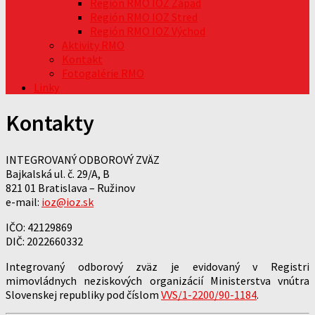
Región RMO IOZ Západ
Región RMO IOZ Stred
Región RMO IOZ Východ
Aktivity RMO
Kontakt
Fotogalérie RMO
Linky
Kontakty
INTEGROVANÝ ODBOROVÝ ZVÄZ
Bajkalská ul. č. 29/A, B
821 01 Bratislava – Ružinov
e-mail:
ioz@ioz.sk
IČO: 42129869
DIČ: 2022660332
Integrovaný odborový zväz je evidovaný v Registri
mimovládnych neziskových organizácií Ministerstva vnútra
Slovenskej republiky pod číslom
VVS/1-2200/90-1184
.