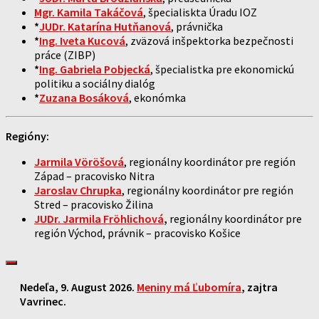
Mgr. Kamila Takáčová
, špecialiskta Úradu IOZ
*
JUDr. Katarína Hutňanová
, právnička
*
Ing. Iveta Kucová
, zväzová inšpektorka bezpečnosti
práce (ZIBP)
*
Ing. Gabriela Pobjecká
, špecialistka pre ekonomickú
politiku a sociálny dialóg
*
Zuzana Bosáková
, ekonómka
Regióny:
Jarmila Vöröšová
, regionálny koordinátor pre región
Západ – pracovisko Nitra
Jaroslav Chrupka
, regionálny koordinátor pre región
Stred – pracovisko Žilina
JUDr. Jarmila Fröhlichová
,
regionálny koordinátor pre
región Východ, právnik – pracovisko Košice
Nedeľa
, 9. August 2026.
Meniny má
Ľubomíra
, zajtra
Vavrinec
.