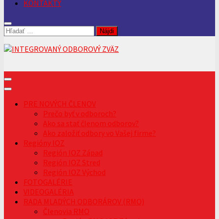
KONTAKTY
Hľadať:
PRE NOVÝCH ČLENOV
Prečo byť v odboroch?
Ako sa stať členom odborov?
Ako založiť odbory vo Vašej firme?
Regióny IOZ
Región IOZ Západ
Región IOZ Stred
Región IOZ Východ
FOTOGALÉRIE
VIDEOGALÉRIA
RADA MLADÝCH ODBORÁROV (RMO)
Členovia RMO