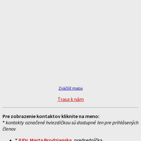
Zväčšiť mapu
Trasa k nám
Pre zobrazenie kontaktov kliknite na meno:
*
kontakty označené hviezdičkou sú dostupné len pre prihlásených
členov
*
JUDr. Marta Brodzianska
, predsedníčka