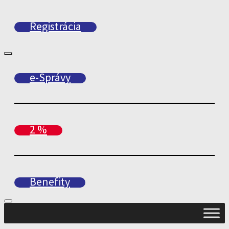
Registrácia
e-Správy
2 %
Benefity