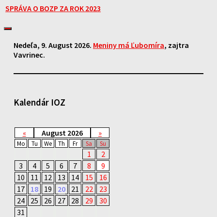
SPRÁVA O BOZP ZA ROK 2023
Nedeľa
, 9. August 2026.
Meniny má
Ľubomíra
, zajtra
Vavrinec
.
Kalendár IOZ
«
August 2026
»
Mo
Tu
We
Th
Fr
Sa
Su
1
2
3
4
5
6
7
8
9
10
11
12
13
14
15
16
17
18
19
20
21
22
23
24
25
26
27
28
29
30
31