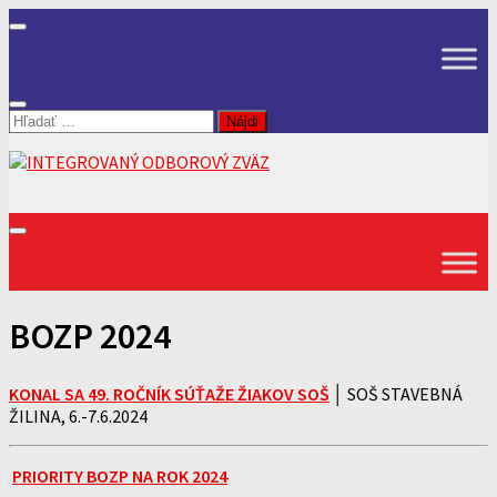
Skip
to
content
Hľadať:
BOZP 2024
KONAL SA 49. ROČNÍK SÚŤAŽE ŽIAKOV SOŠ
│
SOŠ STAVEBNÁ
ŽILINA, 6.-7.6.2024
PRIORITY BOZP NA ROK 2024