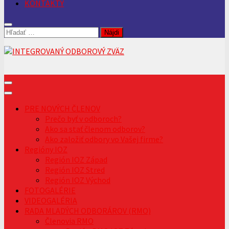
KONTAKTY
Hľadať:
PRE NOVÝCH ČLENOV
Prečo byť v odboroch?
Ako sa stať členom odborov?
Ako založiť odbory vo Vašej firme?
Regióny IOZ
Región IOZ Západ
Región IOZ Stred
Región IOZ Východ
FOTOGALÉRIE
VIDEOGALÉRIA
RADA MLADÝCH ODBORÁROV (RMO)
Členovia RMO