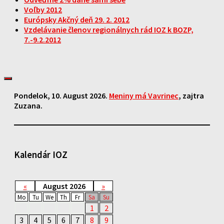
Voľby 2012
Európsky Akčný deň 29. 2. 2012
Vzdelávanie členov regionálnych rád IOZ k BOZP,
7.-9.2.2012
Pondelok
, 10. August 2026.
Meniny má
Vavrinec
, zajtra
Zuzana
.
Kalendár IOZ
«
August 2026
»
Mo
Tu
We
Th
Fr
Sa
Su
1
2
3
4
5
6
7
8
9