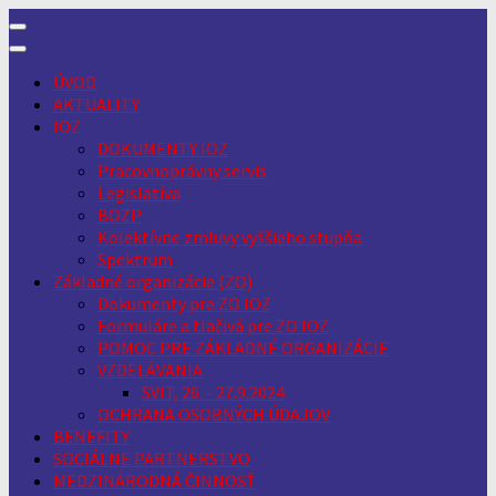
Skip
to
content
ÚVOD
AKTUALITY
IOZ
DOKUMENTY IOZ
Pracovnoprávny servis
Legislatíva
BOZP
Kolektívne zmluvy vyššieho stupňa
Spektrum
Základné organizácie (ZO)
Dokumenty pre ZO IOZ
Formuláre a tlačivá pre ZO IOZ
POMOC PRE ZÁKLADNÉ ORGANIZÁCIE
VZDELÁVANIA
SVIT, 26. - 27.9.2024
OCHRANA OSOBNÝCH ÚDAJOV
BENEFITY
SOCIÁLNE PARTNERSTVO
MEDZINÁRODNÁ ČINNOSŤ