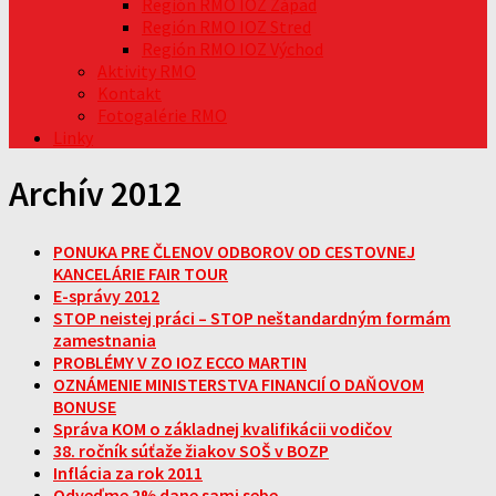
Región RMO IOZ Západ
Región RMO IOZ Stred
Región RMO IOZ Východ
Aktivity RMO
Kontakt
Fotogalérie RMO
Linky
Archív 2012
PONUKA PRE ČLENOV ODBOROV OD CESTOVNEJ
KANCELÁRIE FAIR TOUR
E-správy 2012
STOP neistej práci – STOP neštandardným formám
zamestnania
PROBLÉMY V ZO IOZ ECCO MARTIN
OZNÁMENIE MINISTERSTVA FINANCIÍ O DAŇOVOM
BONUSE
Správa KOM o základnej kvalifikácii vodičov
38. ročník súťaže žiakov SOŠ v BOZP
Inflácia za rok 2011
Odveďme 2% dane sami sebe