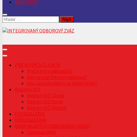
KONTAKTY
Hľadať:
PRE NOVÝCH ČLENOV
Prečo byť v odboroch?
Ako sa stať členom odborov?
Ako založiť odbory vo Vašej firme?
Regióny IOZ
Región IOZ Západ
Región IOZ Stred
Región IOZ Východ
FOTOGALÉRIE
VIDEOGALÉRIA
RADA MLADÝCH ODBORÁROV (RMO)
Členovia RMO