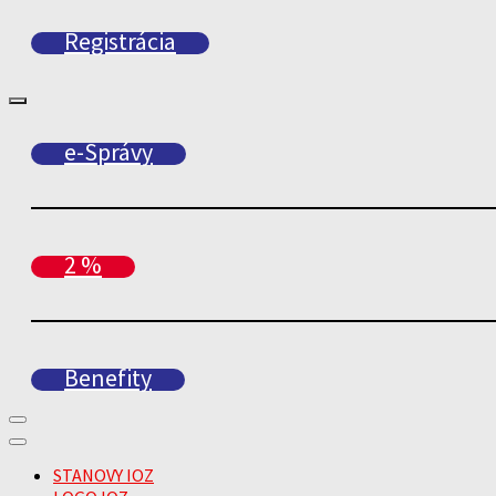
Registrácia
e-Správy
2 %
Benefity
STANOVY IOZ