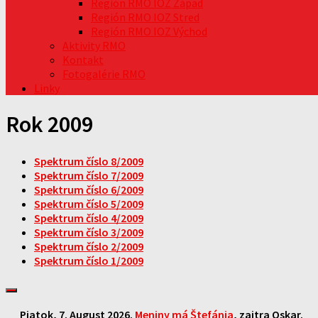
Región RMO IOZ Západ
Región RMO IOZ Stred
Región RMO IOZ Východ
Aktivity RMO
Kontakt
Fotogalérie RMO
Linky
Rok 2009
Spektrum číslo 8/2009
Spektrum číslo 7/2009
Spektrum číslo 6/2009
Spektrum číslo 5/2009
Spektrum číslo 4/2009
Spektrum číslo 3/2009
Spektrum číslo 2/2009
Spektrum číslo 1/2009
Piatok
, 7. August 2026.
Meniny má
Štefánia
, zajtra
Oskar
.