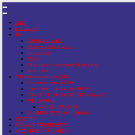
Skip
to
content
ÚVOD
AKTUALITY
IOZ
DOKUMENTY IOZ
Pracovnoprávny servis
Legislatíva
BOZP
Kolektívne zmluvy vyššieho stupňa
Spektrum
Základné organizácie (ZO)
Dokumenty pre ZO IOZ
Formuláre a tlačivá pre ZO IOZ
POMOC PRE ZÁKLADNÉ ORGANIZÁCIE
VZDELÁVANIA
SVIT, 26. - 27.9.2024
OCHRANA OSOBNÝCH ÚDAJOV
BENEFITY
SOCIÁLNE PARTNERSTVO
MEDZINÁRODNÁ ČINNOSŤ